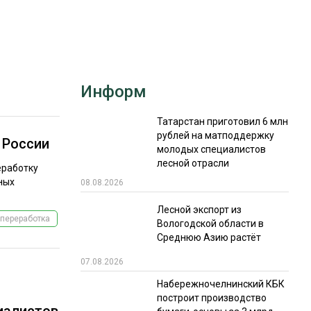
РЫНКИ СБЫТА
В УСЛОВИЯХ САНКЦИЙ
Информ
Татарстан приготовил 6 млн
рублей на матподдержку
 России
молодых специалистов
лесной отрасли
ИТОГИ МЕРОПРИЯТИЙ
еработку
ных
08.08.2026
Лесной экспорт из
переработка
Вологодской области в
Среднюю Азию растёт
07.08.2026
Набережночелнинский КБК
построит производство
иалистов