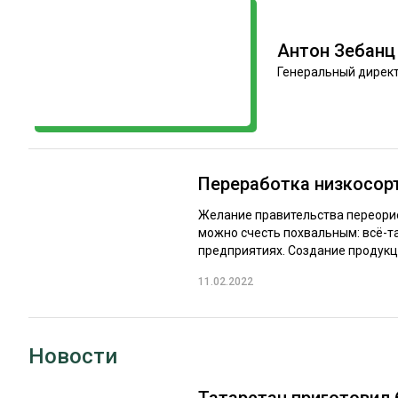
ЛЕСОВОССТАНОВЛЕНИЕ И ЗАЩИТА
СУШКА ДР
ЛОГИСТИКА
МЕБЕЛЬНОЕ 
Антон Зебанц
Генеральный директ
ПРОИЗВОДСТВО ДРЕВЕСНЫХ ПЛИТ
ЦБП
ЭКСПЕРТНОЕ МНЕНИЕ
Переработка низкосорт
Желание правительства переори
можно счесть похвальным: всё-т
предприятиях. Создание продукци
11.02.2022
Новости
Татарстан приготовил