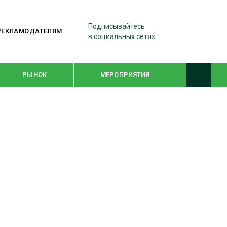
Подписывайтесь
РЕКЛАМОДАТЕЛЯМ
в социальных сетях
РЫНОК
МЕРОПРИЯТИЯ
ТЕМАТИЧЕСКИЕ ПРОЕКТЫ
ЛЕСДРЕВМАШ 2022
WOODEX-2021
ПОДБОРКИ СТАТЕЙ
СУШКА ДРЕВЕСИНЫ