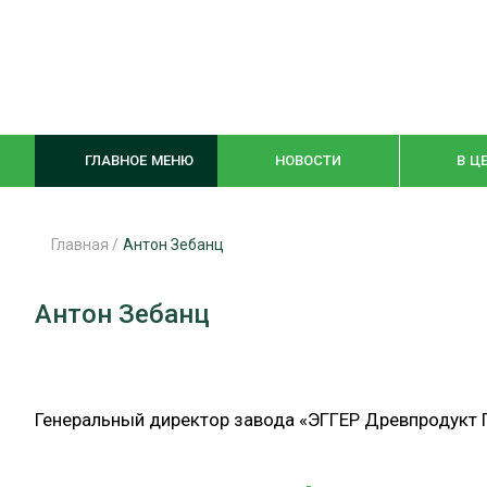
ГЛАВНОЕ МЕНЮ
НОВОСТИ
В Ц
Главная
/
Антон Зебанц
ЛЕСНОЕ ХОЗЯЙСТВО
КОМПЛЕКСНА
Антон Зебанц
ЛЕСОЗАГОТОВКА
ЛЕСОПИЛЕНИ
ОБРАБОТКА ДРЕВЕСИНЫ
ДЕРЕВЯНН
Генеральный директор завода «ЭГГЕР Древпродукт 
ЦИФРОВАЯ СРЕДА
БЕЗОПАСНОЕ
БИОЭНЕРГЕТИКА
СОРТИРОВКА