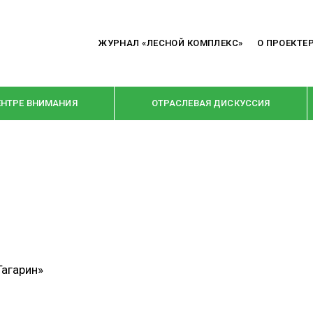
ЖУРНАЛ «ЛЕСНОЙ КОМПЛЕКС»
О ПРОЕКТЕ
ЕНТРЕ ВНИМАНИЯ
ОТРАСЛЕВАЯ ДИСКУССИЯ
РУБРИКИ
Я ПЕРЕРАБОТКА
НОВОСТИ
Е
КРУПНЫМ ПЛАНОМ
ОЕ ДОМОСТРОЕНИЕ
ВЗГЛЯД ИЗНУТРИ
Гагарин»
 ПРОИЗВОДСТВО
В ЦЕНТРЕ ВНИМАНИЯ
 ДРЕВЕСИНЫ
ПРЕДПРИЯТИЯ ЛПК