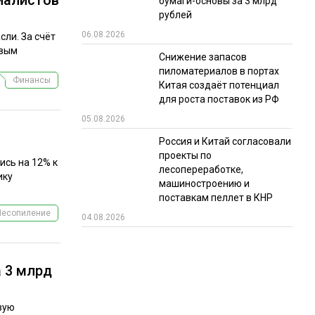
бумаги-основы за 3 млрд
рублей
06.08.2026
сли. За счёт
овым
Снижение запасов
пиломатериалов в портах
Финансы
Китая создаёт потенциал
для роста поставок из РФ
05.08.2026
Россия и Китай согласовали
проекты по
ись на 12% к
лесопереработке,
ику
машиностроению и
поставкам пеллет в КНР
Лесопиление
04.08.2026
 3 млрд
вую