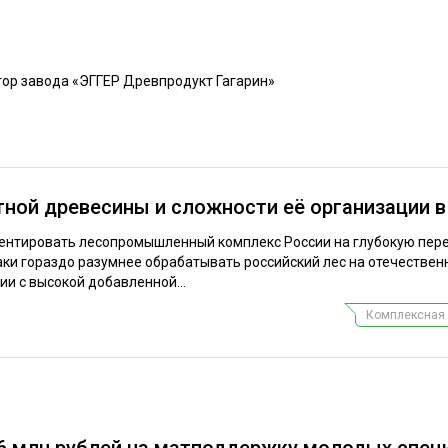
ЕВЕСИНЫ
РЫНОК
ПРОИЗВОДСТВО
ТЕХНОЛОГИИ
ор завода «ЭГГЕР Древпродукт Гагарин»
ОТРАСЛЕВАЯ ДИСКУССИЯ
ной древесины и сложности её организации в
КАЛЕНДАРЬ ВЫСТАВОК
ентировать лесопромышленный комплекс России на глубокую пер
аки гораздо разумнее обрабатывать российский лес на отечествен
и с высокой добавленной...
Комплексная 
 6 млн рублей на матподдержку молодых спец