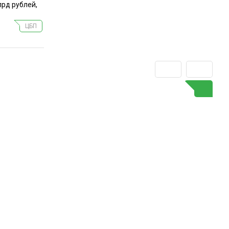
рд рублей,
ЦБП
ГО