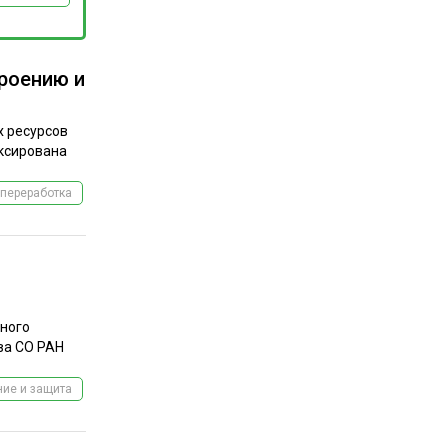
троению и
х ресурсов
иксирована
переработка
сного
ёва СО РАН
ие и защита