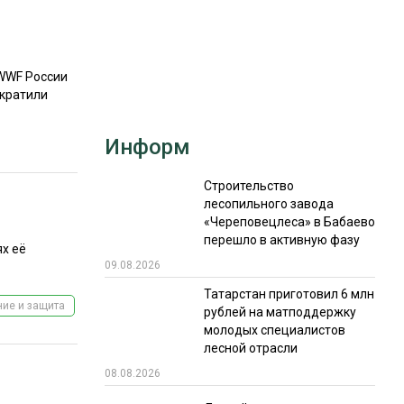
РЫНКИ СБЫТА
В УСЛОВИЯХ САНКЦИЙ
 WWF России
екратили
Информ
Строительство
лесопильного завода
ИТОГИ МЕРОПРИЯТИЙ
«Череповецлеса» в Бабаево
перешло в активную фазу
х её
09.08.2026
Татарстан приготовил 6 млн
ие и защита
рублей на матподдержку
молодых специалистов
лесной отрасли
08.08.2026