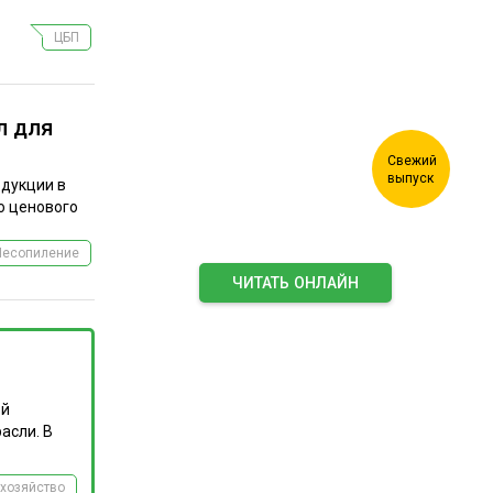
комплекс"
ЦБП
л для
одукции в
о ценового
Лесопиление
ЧИТАТЬ ОНЛАЙН
ПОДПИСАТЬСЯ НА ЖУРНАЛ
ой
асли. В
хозяйство