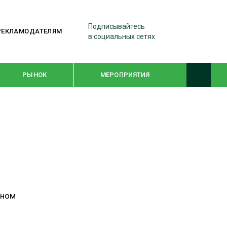
Подписывайтесь
РЕКЛАМОДАТЕЛЯМ
в социальных сетях
РЫНОК
МЕРОПРИЯТИЯ
ТЕМАТИЧЕСКИЕ ПРОЕКТЫ
ЛЕСДРЕВМАШ 2022
WOODEX-2021
еном
ПОДБОРКИ СТАТЕЙ
СУШКА ДРЕВЕСИНЫ