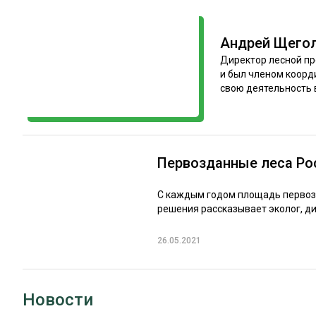
ЛЕСОВОССТАНОВЛЕНИЕ И ЗАЩИТА
СУШКА ДР
ЛОГИСТИКА
МЕБЕЛЬНОЕ 
Андрей Щего
ПРОИЗВОДСТВО ДРЕВЕСНЫХ ПЛИТ
Директор лесной пр
и был членом коорд
ЦБП
свою деятельность 
ЭКСПЕРТНОЕ МНЕНИЕ
Первозданные леса Ро
С каждым годом площадь первозд
решения рассказывает эколог, д
26.05.2021
Новости