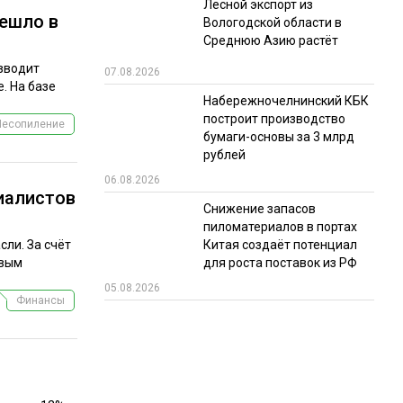
Лесной экспорт из
решло в
Вологодской области в
Среднюю Азию растёт
озводит
07.08.2026
. На базе
Набережночелнинский КБК
построит производство
Лесопиление
бумаги-основы за 3 млрд
рублей
06.08.2026
иалистов
Снижение запасов
пиломатериалов в портах
Китая создаёт потенциал
сли. За счёт
для роста поставок из РФ
овым
05.08.2026
Финансы