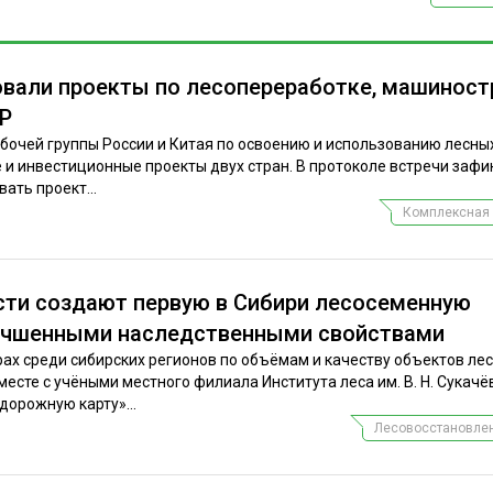
овали проекты по лесопереработке, машинос
НР
абочей группы России и Китая по освоению и использованию лесны
 и инвестиционные проекты двух стран. В протоколе встречи заф
ать проект...
Комплексная 
сти создают первую в Сибири лесосеменную
лучшенными наследственными свойствами
рах среди сибирских регионов по объёмам и качеству объектов ле
есте с учёными местного филиала Института леса им. В. Н. Сукач
дорожную карту»...
Лесовосстановлен