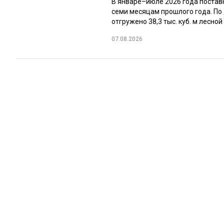
В январе–июле 2026 года постав
семи месяцам прошлого года. По
отгружено 38,3 тыс. куб. м лесной 
07.08.2026