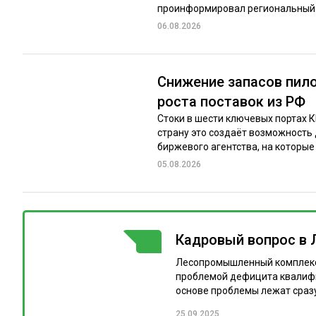
проинформировал региональный м
06.08.2026
Снижение запасов пило
роста поставок из РФ
Стоки в шести ключевых портах 
страну это создаёт возможность
биржевого агентства, на которые 
05.08.2026
Кадровый вопрос в 
ГОРЯЧАЯ ТЕМА
Лесопромышленный комплекс (
проблемой дефицита квалифи
основе проблемы лежат сразу
25.09.2025