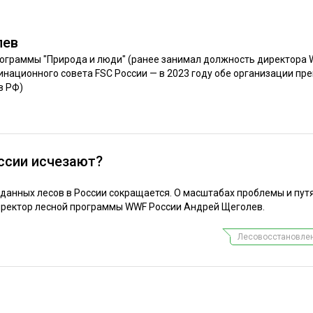
ЕВЕСИНЫ
РЫНОК
ПРОИЗВОДСТВО
ТЕХНОЛОГИИ
лев
ОТРАСЛЕВАЯ ДИСКУССИЯ
ограммы "Природа и люди" (ранее занимал должность директора
инационного совета FSC России — в 2023 году обе организации пр
в РФ)
ссии исчезают?
КАЛЕНДАРЬ ВЫСТАВОК
анных лесов в России сокращается. О масштабах проблемы и путя
иректор лесной программы WWF России Андрей Щеголев.
Лесовосстановлен