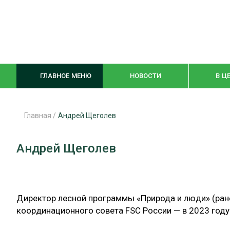
ГЛАВНОЕ МЕНЮ
НОВОСТИ
В Ц
Главная
/
Андрей Щеголев
ЛЕСНОЕ ХОЗЯЙСТВО
КОМПЛЕКСНА
Андрей Щеголев
ЛЕСОЗАГОТОВКА
ЛЕСОПИЛЕНИ
ОБРАБОТКА ДРЕВЕСИНЫ
ДЕРЕВЯНН
Директор лесной программы «Природа и люди» (ра
ЦИФРОВАЯ СРЕДА
БЕЗОПАСНОЕ
координационного совета FSC России — в 2023 году
БИОЭНЕРГЕТИКА
СОРТИРОВКА