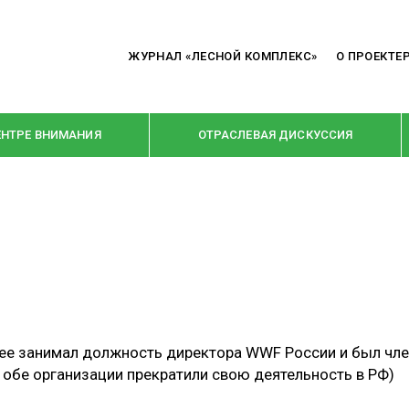
ЖУРНАЛ «ЛЕСНОЙ КОМПЛЕКС»
О ПРОЕКТЕ
ЕНТРЕ ВНИМАНИЯ
ОТРАСЛЕВАЯ ДИСКУССИЯ
РУБРИКИ
Я ПЕРЕРАБОТКА
НОВОСТИ
Е
КРУПНЫМ ПЛАНОМ
ОЕ ДОМОСТРОЕНИЕ
ВЗГЛЯД ИЗНУТРИ
нее занимал должность директора WWF России и был чл
 ПРОИЗВОДСТВО
В ЦЕНТРЕ ВНИМАНИЯ
 обе организации прекратили свою деятельность в РФ)
 ДРЕВЕСИНЫ
ПРЕДПРИЯТИЯ ЛПК