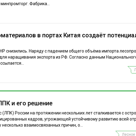
инпромторг. Фабрика...
материалов в портах Китая создаёт потенциа
КНР снизились. Наряду с падением общего объёма импорта лесопр
 для наращивания экспорта из РФ. Согласно данным Национальног
ссылается...
ЛПК и его решение
ЛПК) России на протяжении нескольких лет сталкивается с остр
цированных кадров, угрожающей устойчивому развитию всей отр
 несколько взаимосвязанных причин, о...
Лесное 