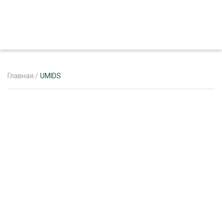
Главная
/
UMIDS
ЖУРНАЛ «ЛЕСНОЙ КОМПЛЕКС»
О ПРОЕКТЕ
РЕКЛАМОДАТЕЛЯМ
ЛЕСНОЕ ХОЗЯЙСТВО
ЭКСПЕРТНОЕ МНЕНИЕ
ЛЕСОЗАГОТОВКА