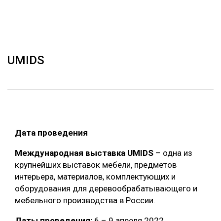
ОБРАБОТКА ДРЕВЕСИНЫ
ЦИФРОВАЯ СРЕДА
РУБРИКИ
БИОЭНЕРГЕТИКА
UMIDS
ТЕМАТИЧЕСКИЕ ПРОЕКТЫ
ЛЕСОВОССТАНОВЛЕНИЕ И ЗАЩИТА
ЛОГИСТИКА
ПОДБОРКИ СТАТЕЙ
ПРОИЗВОДСТВО ДРЕВЕСНЫХ ПЛИТ
ЦБП
Дата проведения
КОМПЛЕКСНАЯ ПЕРЕРАБОТКА
Международная выставка UMIDS
– одна из
крупнейших выставок мебели, предметов
ЛЕСОПИЛЕНИЕ
интерьера, материалов, комплектующих и
ДЕРЕВЯННОЕ ДОМОСТРОЕНИЕ
оборудования для деревообрабатывающего и
мебельного производства в России.
БЕЗОПАСНОЕ ПРОИЗВОДСТВО
СОРТИРОВКА ДРЕВЕСИНЫ
Даты проведения:
6 – 9 апреля 2022