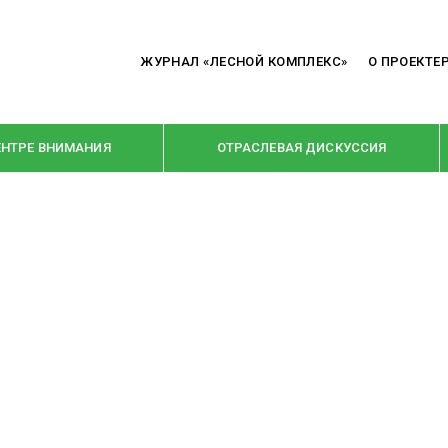
ЖУРНАЛ «ЛЕСНОЙ КОМПЛЕКС»
О ПРОЕКТЕ
ЕНТРЕ ВНИМАНИЯ
ОТРАСЛЕВАЯ ДИСКУССИЯ
РУБРИКИ
Я ПЕРЕРАБОТКА
НОВОСТИ
Е
КРУПНЫМ ПЛАНОМ
ОЕ ДОМОСТРОЕНИЕ
ВЗГЛЯД ИЗНУТРИ
 ПРОИЗВОДСТВО
В ЦЕНТРЕ ВНИМАНИЯ
 ДРЕВЕСИНЫ
ПРЕДПРИЯТИЯ ЛПК