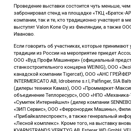
Проведение выставки состоится чуть меньше, чем ч
забронировал стенд на площадке «ТКЦ «Братск-АР
компании, так и те, кто традиционно участвует в
выступят Valon Kone Oy из Финляндии, а также О
Иваново.
Если говорить об участниках, которые принимают 
традиции из России на мероприятие приедет Ассо
ООО «Вуд Профи Машинери» (официальный предст
станкостроительного концерна WEINIG), ООО «Эк
канадской компании Tigercat), ООО «АНС ГРЕЙФЕ
INTERMERCATO AB, Idrobenne s.r.l, Palfinger, SIA Ba
(дилеры техники Камаз), ООО «Проммаркет-Макс
объединение Теплоресурс», ООО «НПО «Механика-
«Сумитек Интернейшнл» (дилер компании SENNEBO
«ЗИП Сервис», ООО «Ферронордик Машины», Фили
«Прибайкаллеспроект», а также генеральный инф
«Лесной комплекс». Кроме того, на выставку внов
KVARNSTRANDS VERKTYG AB, Esterer WD GmbH, VEIS