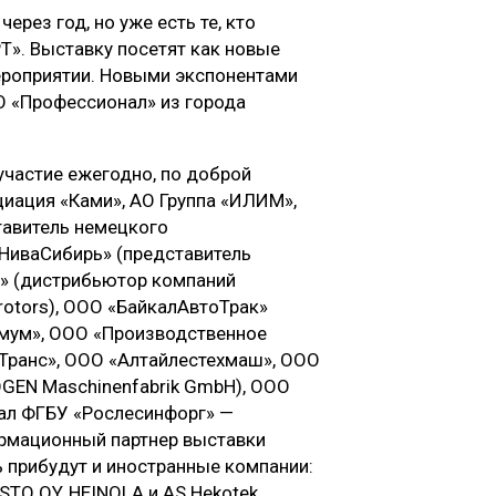
ерез год, но уже есть те, кто
Т». Выставку посетят как новые
 мероприятии. Новыми экспонентами
ОО «Профессионал» из города
участие ежегодно, по доброй
циация «Ками», АО Группа «ИЛИМ»,
авитель немецкого
оНиваСибирь» (представитель
Р» (дистрибьютор компаний
ltrotors), ООО «БайкалАвтоТрак»
имум», ООО «Производственное
Транс», ООО «Алтайлестехмаш», ООО
GEN Maschinenfabrik GmbH), ООО
ал ФГБУ «Рослесинфорг» —
ормационный партнер выставки
ь прибудут и иностранные компании:
TO OY, HEINOLA и AS Hekotek.