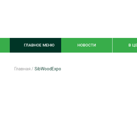
ГЛАВНОЕ МЕНЮ
НОВОСТИ
В Ц
Главная
/
SibWoodExpo
ЛЕСНОЕ ХОЗЯЙСТВО
КОМПЛЕКСНА
ЛЕСОЗАГОТОВКА
ЛЕСОПИЛЕНИ
ОБРАБОТКА ДРЕВЕСИНЫ
ДЕРЕВЯНН
ЦИФРОВАЯ СРЕДА
БЕЗОПАСНОЕ
БИОЭНЕРГЕТИКА
СОРТИРОВКА