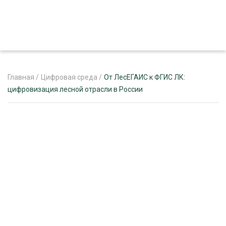
Главная
/
Цифровая среда
/
От ЛесЕГАИС к ФГИС ЛК:
цифровизация лесной отрасли в России
ЖУРНАЛ «ЛЕСНОЙ КОМПЛЕКС»
О ПРОЕКТЕ
РЕКЛАМОДАТЕЛЯМ
ЛЕСНОЕ ХОЗЯЙСТВО
ЭКСПЕРТНОЕ МНЕНИЕ
ЛЕСОЗАГОТОВКА