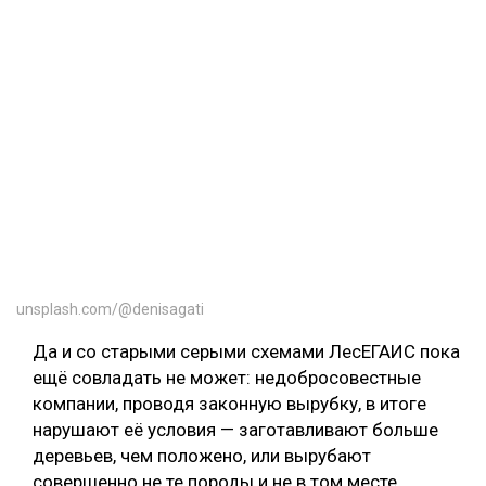
unsplash.com/@denisagati
Да и со старыми серыми схемами ЛесЕГАИС пока
ещё совладать не может: недобросовестные
компании, проводя законную вырубку, в итоге
нарушают её условия — заготавливают больше
деревьев, чем положено, или вырубают
совершенно не те породы и не в том месте.