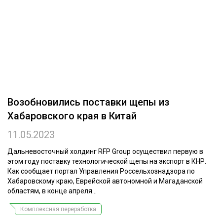
ОБРАБОТКА ДРЕВЕСИНЫ
ЦИФРОВАЯ СРЕДА
РУБРИКИ
БИОЭНЕРГЕТИКА
ТЕМАТИЧЕСКИЕ ПРОЕКТЫ
ЛЕСОВОССТАНОВЛЕНИЕ И ЗАЩИТА
ЛОГИСТИКА
ПОДБОРКИ СТАТЕЙ
Возобновились поставки щепы из
ПРОИЗВОДСТВО ДРЕВЕСНЫХ ПЛИТ
Хабаровского края в Китай
ЦБП
11.05.2023
КОМПЛЕКСНАЯ ПЕРЕРАБОТКА
Дальневосточный холдинг RFP Group осуществил первую в
этом году поставку технологической щепы на экспорт в КНР.
ЛЕСОПИЛЕНИЕ
Как сообщает портал Управления Россельхознадзора по
Хабаровскому краю, Еврейской автономной и Магаданской
ДЕРЕВЯННОЕ ДОМОСТРОЕНИЕ
областям, в конце апреля...
БЕЗОПАСНОЕ ПРОИЗВОДСТВО
Комплексная переработка
СОРТИРОВКА ДРЕВЕСИНЫ