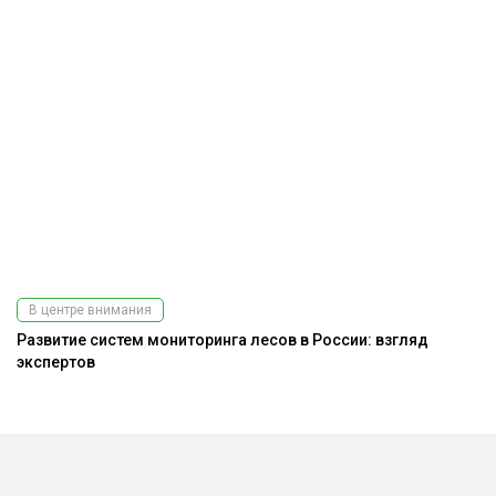
В центре внимания
Развитие систем мониторинга лесов в России: взгляд
Э
экспертов