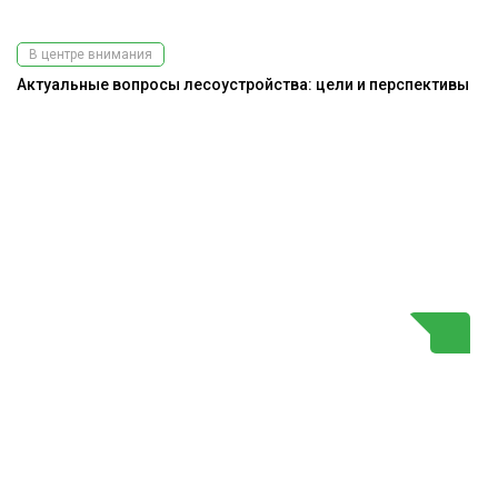
В центре внимания
Актуальные вопросы лесоустройства: цели и перспективы
На
Г