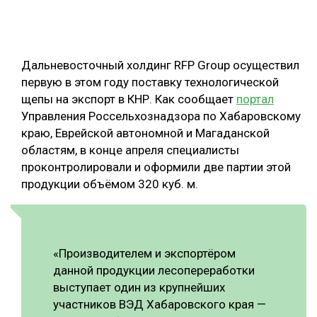
ОБРАБОТКА ДРЕВЕСИНЫ
ЦИФРОВАЯ СРЕДА
РУБРИКИ
Дальневосточный холдинг RFP Group осуществил
БИОЭНЕРГЕТИКА
первую в этом году поставку технологической
ТЕМАТИЧЕСКИЕ ПРОЕКТЫ
ЛЕСОВОССТАНОВЛЕНИЕ И ЗАЩИТА
щепы на экспорт в КНР. Как сообщает
портал
Управления Россельхознадзора по Хабаровскому
ЛОГИСТИКА
краю, Еврейской автономной и Магаданской
ПОДБОРКИ СТАТЕЙ
ПРОИЗВОДСТВО ДРЕВЕСНЫХ ПЛИТ
областям, в конце апреля специалисты
проконтролировали и оформили две партии этой
ЦБП
продукции объёмом 320 куб. м.
КОМПЛЕКСНАЯ ПЕРЕРАБОТКА
ЛЕСОПИЛЕНИЕ
«Производителем и экспортёром
ДЕРЕВЯННОЕ ДОМОСТРОЕНИЕ
данной продукции лесопереработки
выступает один из крупнейших
БЕЗОПАСНОЕ ПРОИЗВОДСТВО
участников ВЭД Хабаровского края —
СОРТИРОВКА ДРЕВЕСИНЫ