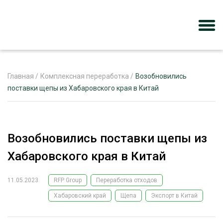
Главная
/
Комплексная переработка
/
Возобновились
поставки щепы из Хабаровского края в Китай
ЖУРНАЛ «ЛЕСНОЙ КОМПЛЕКС»
О ПРОЕКТЕ
Возобновились поставки щепы из
РЕКЛАМОДАТЕЛЯМ
Хабаровского края в Китай
11.05.2023
RFP Group
Переработка отходов
Хабаровский край
Щепа
Экспорт в Китай
ЛЕСНОЕ ХОЗЯЙСТВО
ЭКСПЕРТНОЕ МНЕНИЕ
ЛЕСОЗАГОТОВКА