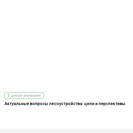
В центре внимания
Актуальные вопросы лесоустройства: цели и перспективы
На