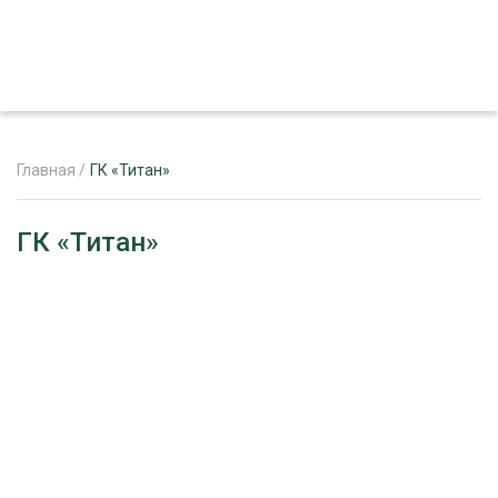
Главная
/
ГК «Титан»
ЖУРНАЛ «ЛЕСНОЙ КОМПЛЕКС»
ГК «Титан»
О ПРОЕКТЕ
РЕКЛАМОДАТЕЛЯМ
ЛЕСНОЕ ХОЗЯЙСТВО
ЭКСПЕРТНОЕ МНЕНИЕ
ЛЕСОЗАГОТОВКА