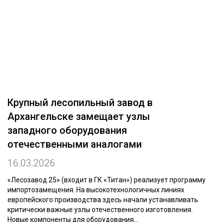
ОБРАБОТКА ДРЕВЕСИНЫ
ЦИФРОВАЯ СРЕДА
РУБРИКИ
БИОЭНЕРГЕТИКА
ТЕМАТИЧЕСКИЕ ПРОЕКТЫ
ЛЕСОВОССТАНОВЛЕНИЕ И ЗАЩИТА
ЛОГИСТИКА
ПОДБОРКИ СТАТЕЙ
Крупный лесопильный завод в
ПРОИЗВОДСТВО ДРЕВЕСНЫХ ПЛИТ
Архангельске замещает узлы
ЦБП
западного оборудования
отечественными аналогами
КОМПЛЕКСНАЯ ПЕРЕРАБОТКА
16.03.2026
ЛЕСОПИЛЕНИЕ
«Лесозавод 25» (входит в ГК «Титан») реализует программу
ДЕРЕВЯННОЕ ДОМОСТРОЕНИЕ
импортозамещения. На высокотехнологичных линиях
европейского производства здесь начали устанавливать
БЕЗОПАСНОЕ ПРОИЗВОДСТВО
критически важные узлы отечественного изготовления.
СОРТИРОВКА ДРЕВЕСИНЫ
Новые компоненты для оборудования...