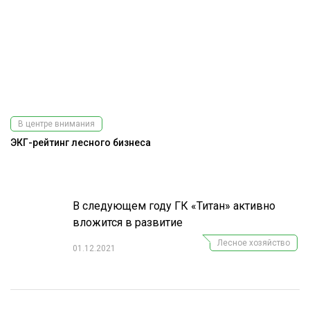
В центре внимания
ЭКГ-рейтинг лесного бизнеса
На
В следующем году ГК «Титан» активно
вложится в развитие
Лесное хозяйство
01.12.2021