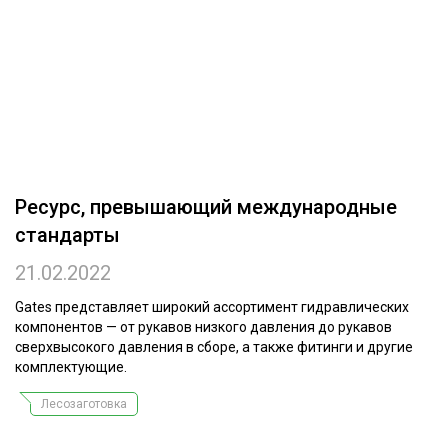
ОБРАБОТКА ДРЕВЕСИНЫ
ЦИФРОВАЯ СРЕДА
РУБРИКИ
БИОЭНЕРГЕТИКА
ТЕМАТИЧЕСКИЕ ПРОЕКТЫ
ЛЕСОВОССТАНОВЛЕНИЕ И ЗАЩИТА
ЛОГИСТИКА
ПОДБОРКИ СТАТЕЙ
Ресурс, превышающий международные
ПРОИЗВОДСТВО ДРЕВЕСНЫХ ПЛИТ
стандарты
ЦБП
21.02.2022
КОМПЛЕКСНАЯ ПЕРЕРАБОТКА
Gates представляет широкий ассортимент гидравлических
компонентов — от рукавов низкого давления до рукавов
ЛЕСОПИЛЕНИЕ
сверхвысокого давления в сборе, а также фитинги и другие
комплектующие.
ДЕРЕВЯННОЕ ДОМОСТРОЕНИЕ
Лесозаготовка
БЕЗОПАСНОЕ ПРОИЗВОДСТВО
СОРТИРОВКА ДРЕВЕСИНЫ