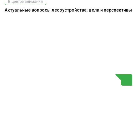
В центре внимания
Актуальные вопросы лесоустройства: цели и перспективы
К
Г