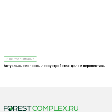
В центре внимания
Актуальные вопросы лесоустройства: цели и перспективы
Ра
э