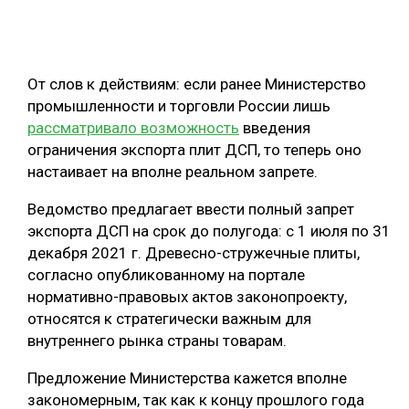
ОБРАБОТКА ДРЕВЕСИНЫ
ЦИФРОВАЯ СРЕДА
РУБРИКИ
От слов к действиям: если ранее Министерство
БИОЭНЕРГЕТИКА
промышленности и торговли России лишь
ТЕМАТИЧЕСКИЕ ПРОЕКТЫ
ЛЕСОВОССТАНОВЛЕНИЕ И ЗАЩИТА
рассматривало возможность
введения
ограничения экспорта плит ДСП, то теперь оно
ЛОГИСТИКА
настаивает на вполне реальном запрете.
ПОДБОРКИ СТАТЕЙ
ПРОИЗВОДСТВО ДРЕВЕСНЫХ ПЛИТ
Ведомство предлагает ввести полный запрет
ЦБП
экспорта ДСП на срок до полугода: с 1 июля по 31
декабря 2021 г. Древесно-стружечные плиты,
КОМПЛЕКСНАЯ ПЕРЕРАБОТКА
согласно опубликованному на портале
нормативно-правовых актов законопроекту,
ЛЕСОПИЛЕНИЕ
относятся к стратегически важным для
ДЕРЕВЯННОЕ ДОМОСТРОЕНИЕ
внутреннего рынка страны товарам.
БЕЗОПАСНОЕ ПРОИЗВОДСТВО
Предложение Министерства кажется вполне
закономерным, так как к концу прошлого года
СОРТИРОВКА ДРЕВЕСИНЫ