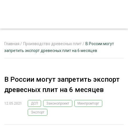
Главная
/
Производство древесных плит
/
В России могут
запретить экспорт древесных плит на 6 месяцев
ЖУРНАЛ «ЛЕСНОЙ КОМПЛЕКС»
О ПРОЕКТЕ
В России могут запретить экспорт
РЕКЛАМОДАТЕЛЯМ
древесных плит на 6 месяцев
12.05.2021
ДСП
Законопроект
Минпромторг
Экспорт
ЛЕСНОЕ ХОЗЯЙСТВО
ЭКСПЕРТНОЕ МНЕНИЕ
ЛЕСОЗАГОТОВКА