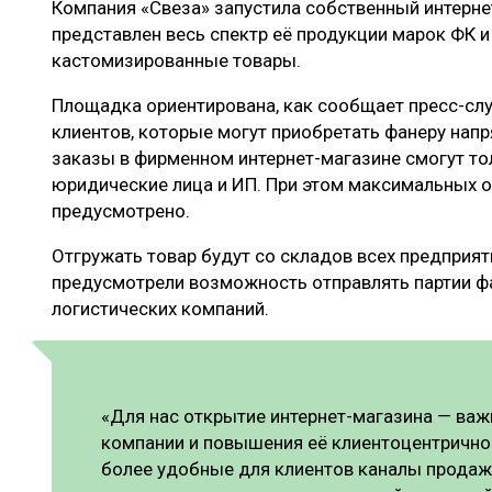
Компания «Свеза» запустила собственный интернет
ЛЕСОВОССТАНОВЛЕНИЕ И ЗАЩИТА
СУШКА ДР
представлен весь спектр её продукции марок ФК
ЛОГИСТИКА
МЕБЕЛЬНОЕ 
кастомизированные товары.
ПРОИЗВОДСТВО ДРЕВЕСНЫХ ПЛИТ
Площадка ориентирована, как сообщает пресс-сл
клиентов, которые могут приобретать фанеру нап
ЦБП
заказы в фирменном интернет-магазине смогут то
юридические лица и ИП. При этом максимальных о
предусмотрено.
ЭКСПЕРТНОЕ МНЕНИЕ
Отгружать товар будут со складов всех предприят
предусмотрели возможность отправлять партии ф
логистических компаний.
«Для нас открытие интернет-магазина — важ
компании и повышения её клиентоцентрично
более удобные для клиентов каналы продаж