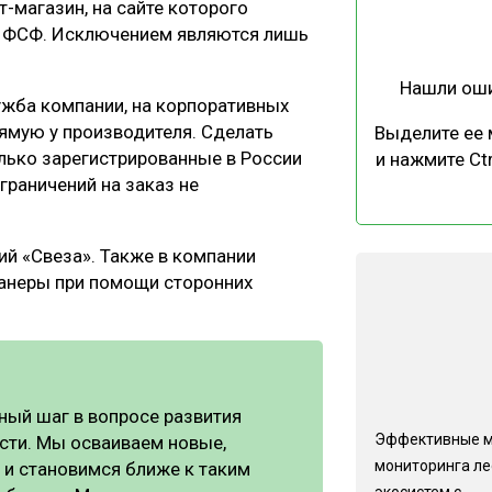
-магазин, на сайте которого
ЕВЕСИНЫ
РЫНОК
 и ФСФ. Исключением являются лишь
ПРОИЗВОДСТВО
ТЕХНОЛОГИИ
Нашли ош
ОТРАСЛЕВАЯ ДИСКУССИЯ
ужба компании, на корпоративных
рямую у производителя. Сделать
Выделите ее
лько зарегистрированные в России
и нажмите Ctr
граничений на заказ не
ий «Свеза». Также в компании
КАЛЕНДАРЬ ВЫСТАВОК
анеры при помощи сторонних
ный шаг в вопросе развития
Эффективные 
сти. Мы осваиваем новые,
мониторинга л
 и становимся ближе к таким
экосистем с...