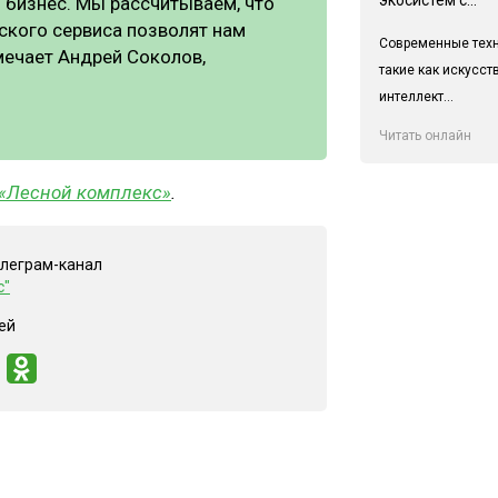
й бизнес. Мы рассчитываем, что
ского сервиса позволят нам
Современные техн
мечает Андрей Соколов,
такие как искусс
интеллект...
Читать онлайн
«Лесной комплекс»
.
елеграм-канал
с"
ей