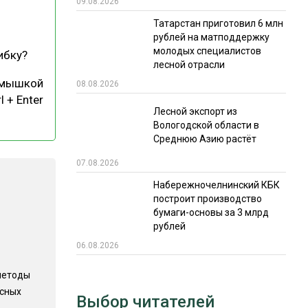
09.08.2026
РЫНКИ СБЫТА
Татарстан приготовил 6 млн
рублей на матподдержку
В УСЛОВИЯХ САНКЦИЙ
молодых специалистов
ибку?
лесной отрасли
 мышкой
08.08.2026
l + Enter
Лесной экспорт из
Вологодской области в
Среднюю Азию растёт
07.08.2026
ИТОГИ МЕРОПРИЯТИЙ
Набережночелнинский КБК
построит производство
бумаги-основы за 3 млрд
рублей
06.08.2026
методы
есных
Выбор читателей