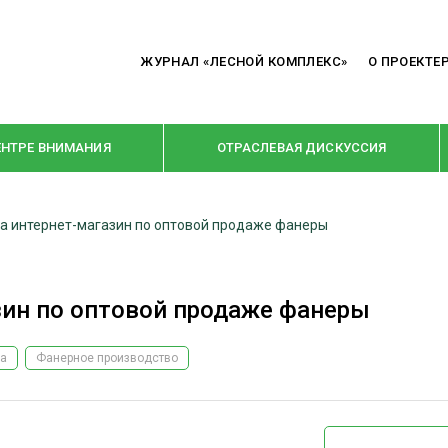
ЖУРНАЛ «ЛЕСНОЙ КОМПЛЕКС»
О ПРОЕКТЕ
ЕНТРЕ ВНИМАНИЯ
ОТРАСЛЕВАЯ ДИСКУССИЯ
ла интернет-магазин по оптовой продаже фанеры
РУБРИКИ
Я ПЕРЕРАБОТКА
НОВОСТИ
зин по оптовой продаже фанеры
Е
КРУПНЫМ ПЛАНОМ
ОЕ ДОМОСТРОЕНИЕ
ВЗГЛЯД ИЗНУТРИ
а
Фанерное производство
 ПРОИЗВОДСТВО
В ЦЕНТРЕ ВНИМАНИЯ
 ДРЕВЕСИНЫ
ПРЕДПРИЯТИЯ ЛПК