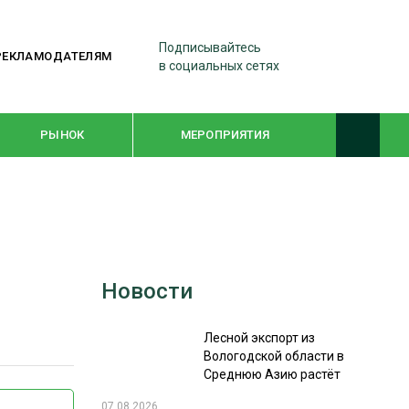
Подписывайтесь
РЕКЛАМОДАТЕЛЯМ
в социальных сетях
РЫНОК
МЕРОПРИЯТИЯ
ТЕМАТИЧЕСКИЕ ПРОЕКТЫ
ЛЕСДРЕВМАШ 2022
Новости
WOODEX-2021
Лесной экспорт из
ПОДБОРКИ СТАТЕЙ
Вологодской области в
Среднюю Азию растёт
СУШКА ДРЕВЕСИНЫ
07.08.2026