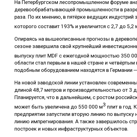
На Петербургском лесопромышленном форуме ана
ЛЕСОВОССТАНОВЛЕНИЕ И ЗАЩИТА
СУШКА ДР
деревообрабатывающей промышленности в разрез
ЛОГИСТИКА
МЕБЕЛЬНОЕ 
раза. По их мнению, в пятёрке ведущих индустрий 
которого составит 193% и увеличится с 2,7 до 5,2 
ПРОИЗВОДСТВО ДРЕВЕСНЫХ ПЛИТ
ЦБП
Опираясь на вышеописанные прогнозы в деревопе
сезоне завершила свой крупнейший инвестиционны
выпуску плит MDF с ежегодной мощностью 350 0
ЭКСПЕРТНОЕ МНЕНИЕ
области стал первым в нашей стране и четвёртым в
подобным оборудованием находятся в Германии ─
На новой заводской линии установлен современный
длиной 48,7 метров и производительностью от 3 д
Планируется, что в дальнейшем, с ростом россий
3
может быть увеличена до 550 000 м
плит в год. 
предприятии запустили вторую линию по выпуску 
линию импрегнирования. А также завершилось ст
построек и новых инфраструктурных объектов.