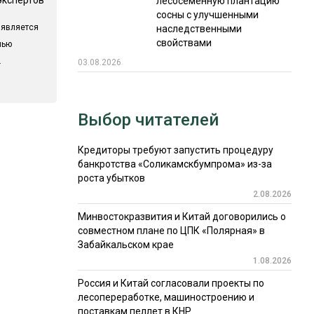
лесосеменную плантацию
сосны с улучшенными
 является
наследственными
свойствами
лью
.
03.08.2026
Выбор читателей
Кредиторы требуют запустить процедуру
банкротства «Соликамскбумпрома» из-за
роста убытков
2.08.2026
Минвостокразвития и Китай договорились о
совместном плане по ЦПК «Полярная» в
Забайкальском крае
1.08.2026
Россия и Китай согласовали проекты по
лесопереработке, машиностроению и
поставкам пеллет в КНР