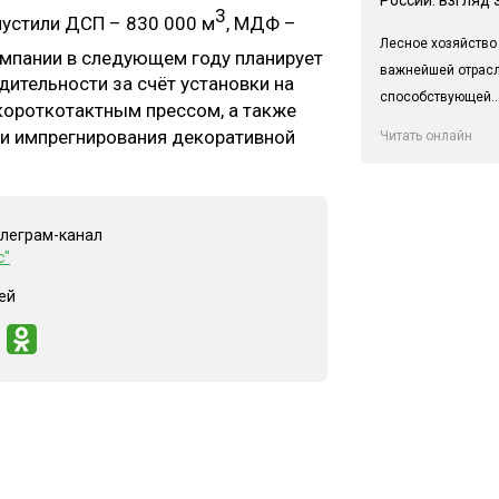
3
пустили ДСП – 830 000 м
, МДФ –
Лесное хозяйство
омпании в следующем году планирует
важнейшей отрас
ительности за счёт установки на
способствующей..
 короткотактным прессом, а также
ии импрегнирования декоративной
Читать онлайн
елеграм-канал
с"
ей