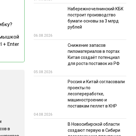
Набережночелнинский КБК
РЫНКИ СБЫТА
построит производство
В УСЛОВИЯХ САНКЦИЙ
бумаги-основы за 3 млрд
ибку?
рублей
06.08.2026
 мышкой
l + Enter
Снижение запасов
пиломатериалов в портах
Китая создаёт потенциал
для роста поставок из РФ
05.08.2026
ИТОГИ МЕРОПРИЯТИЙ
Россия и Китай согласовали
проекты по
лесопереработке,
машиностроению и
поставкам пеллет в КНР
04.08.2026
м
В Новосибирской области
сов в
создают первую в Сибири
экспертов