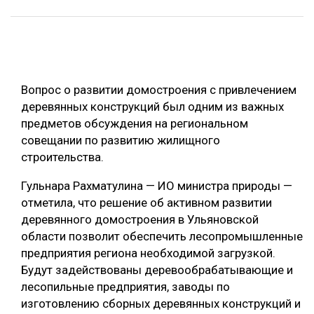
ОБРАБОТКА ДРЕВЕСИНЫ
ЦИФРОВАЯ СРЕДА
РУБРИКИ
БИОЭНЕРГЕТИКА
Вопрос о развитии домостроения с привлечением
ТЕМАТИЧЕСКИЕ ПРОЕКТЫ
ЛЕСОВОССТАНОВЛЕНИЕ И ЗАЩИТА
деревянных конструкций был одним из важных
ЛОГИСТИКА
предметов обсуждения на региональном
ПОДБОРКИ СТАТЕЙ
совещании по развитию жилищного
ПРОИЗВОДСТВО ДРЕВЕСНЫХ ПЛИТ
строительства.
ЦБП
Гульнара Рахматулина — ИО министра природы —
отметила, что решение об активном развитии
КОМПЛЕКСНАЯ ПЕРЕРАБОТКА
деревянного домостроения в Ульяновской
ЛЕСОПИЛЕНИЕ
области позволит обеспечить лесопромышленные
предприятия региона необходимой загрузкой.
ДЕРЕВЯННОЕ ДОМОСТРОЕНИЕ
Будут задействованы деревообрабатывающие и
БЕЗОПАСНОЕ ПРОИЗВОДСТВО
лесопильные предприятия, заводы по
изготовлению сборных деревянных конструкций и
СОРТИРОВКА ДРЕВЕСИНЫ