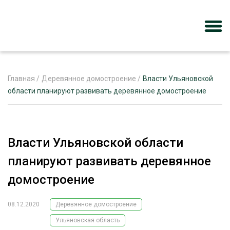
Главная
/
Деревянное домостроение
/
Власти Ульяновской
области планируют развивать деревянное домостроение
ЖУРНАЛ «ЛЕСНОЙ КОМПЛЕКС»
О ПРОЕКТЕ
Власти Ульяновской области
РЕКЛАМОДАТЕЛЯМ
планируют развивать деревянное
домостроение
08.12.2020
Деревянное домостроение
ЛЕСНОЕ ХОЗЯЙСТВО
ЭКСПЕРТНОЕ МНЕНИЕ
Ульяновская область
ЛЕСОЗАГОТОВКА