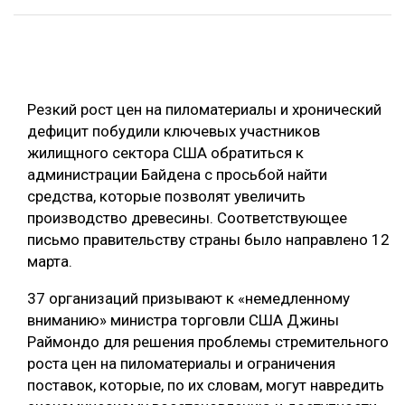
ОБРАБОТКА ДРЕВЕСИНЫ
ЦИФРОВАЯ СРЕДА
РУБРИКИ
БИОЭНЕРГЕТИКА
Резкий рост цен на пиломатериалы и хронический
ТЕМАТИЧЕСКИЕ ПРОЕКТЫ
ЛЕСОВОССТАНОВЛЕНИЕ И ЗАЩИТА
дефицит побудили ключевых участников
жилищного сектора США обратиться к
ЛОГИСТИКА
ПОДБОРКИ СТАТЕЙ
администрации Байдена с просьбой найти
ПРОИЗВОДСТВО ДРЕВЕСНЫХ ПЛИТ
средства, которые позволят увеличить
производство древесины. Соответствующее
ЦБП
письмо правительству страны было направлено 12
марта.
КОМПЛЕКСНАЯ ПЕРЕРАБОТКА
37 организаций призывают к «немедленному
ЛЕСОПИЛЕНИЕ
вниманию» министра торговли США Джины
ДЕРЕВЯННОЕ ДОМОСТРОЕНИЕ
Раймондо для решения проблемы стремительного
роста цен на пиломатериалы и ограничения
БЕЗОПАСНОЕ ПРОИЗВОДСТВО
поставок, которые, по их словам, могут навредить
СОРТИРОВКА ДРЕВЕСИНЫ