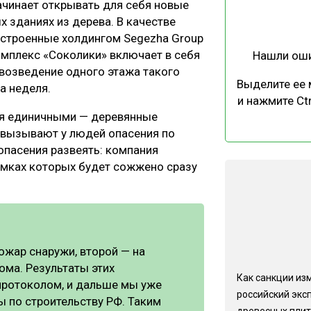
ачинает открывать для себя новые
ЕВЕСИНЫ
РЫНОК
х зданиях из дерева. В качестве
ПРОИЗВОДСТВО
ТЕХНОЛОГИИ
остроенные холдингом Segezha Group
омплекс «Соколики» включает в себя
Нашли ош
ОТРАСЛЕВАЯ ДИСКУССИЯ
 возведение одного этажа такого
Выделите ее
ла неделя.
и нажмите Ctr
ся единичными — деревянные
 вызывают у людей опасения по
 опасения развеять: компания
амках которых будет сожжено сразу
КАЛЕНДАРЬ ВЫСТАВОК
ожар снаружи, второй — на
ома. Результаты этих
Как санкции из
ротоколом, и дальше мы уже
российский экс
 по строительству РФ. Таким
древесных плит