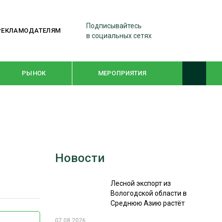
Подписывайтесь
РЕКЛАМОДАТЕЛЯМ
в социальных сетях
РЫНОК
МЕРОПРИЯТИЯ
ТЕМАТИЧЕСКИЕ ПРОЕКТЫ
ЛЕСДРЕВМАШ 2022
Новости
WOODEX-2021
Лесной экспорт из
ПОДБОРКИ СТАТЕЙ
Вологодской области в
Среднюю Азию растёт
СУШКА ДРЕВЕСИНЫ
07.08.2026