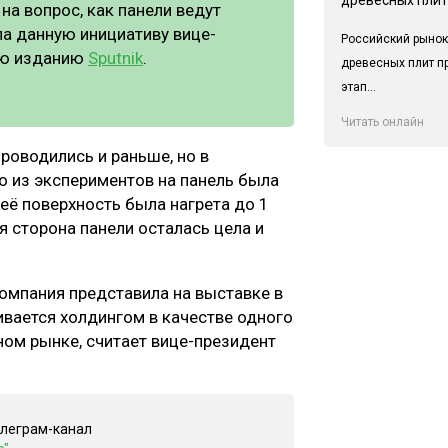
а вопрос, как панели ведут
а данную инициативу вице-
Российский рынок
ью изданию
Sputnik
.
древесных плит п
этап...
Читать онлайн
роводились и раньше, но в
о из экспериментов на панель была
 её поверхность была нагрета до 1
ая сторона панели осталась цела и
компания представила на выставке в
вается холдингом в качестве одного
ном рынке, считает вице-президент
елеграм-канал