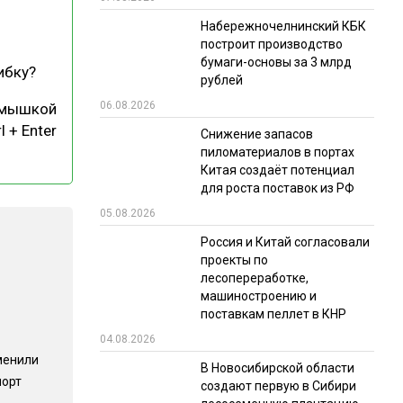
Набережночелнинский КБК
РЫНКИ СБЫТА
построит производство
В УСЛОВИЯХ САНКЦИЙ
бумаги-основы за 3 млрд
ибку?
рублей
06.08.2026
 мышкой
l + Enter
Снижение запасов
пиломатериалов в портах
Китая создаёт потенциал
для роста поставок из РФ
05.08.2026
ИТОГИ МЕРОПРИЯТИЙ
Россия и Китай согласовали
проекты по
лесопереработке,
машиностроению и
поставкам пеллет в КНР
04.08.2026
менили
В Новосибирской области
порт
создают первую в Сибири