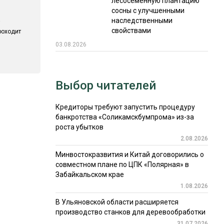
лесосеменную плантацию
сосны с улучшенными
наследственными
свойствами
роходит
03.08.2026
Выбор читателей
Кредиторы требуют запустить процедуру
банкротства «Соликамскбумпрома» из-за
роста убытков
2.08.2026
Минвостокразвития и Китай договорились о
совместном плане по ЦПК «Полярная» в
Забайкальском крае
1.08.2026
В Ульяновской области расширяется
производство станков для деревообработки
31.07.2026