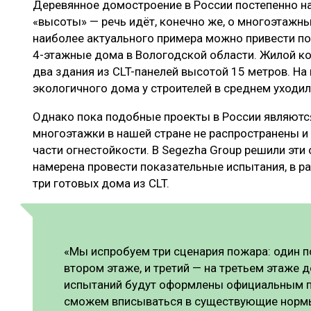
Деревянное домостроение в России постепенно н
ЛЕСОВОССТАНОВЛЕНИЕ И ЗАЩИТА
СУШКА ДР
«высоты» — речь идёт, конечно же, о многоэтажны
ЛОГИСТИКА
МЕБЕЛЬНОЕ 
наиболее актуального примера можно привести п
4-этажные дома в Вологодской области. Жилой к
ПРОИЗВОДСТВО ДРЕВЕСНЫХ ПЛИТ
два здания из CLT-панелей высотой 15 метров. На
ЦБП
экологичного дома у строителей в среднем уходи
Однако пока подобные проекты в России являют
многоэтажки в нашей стране не распространены и
ЭКСПЕРТНОЕ МНЕНИЕ
части огнестойкости. В Segezha Group решили эти
намерена провести показательные испытания, в р
три готовых дома из CLT.
«Мы испробуем три сценария пожара: один п
втором этаже, и третий — на третьем этаже д
испытаний будут оформлены официальным п
сможем вписываться в существующие нормы