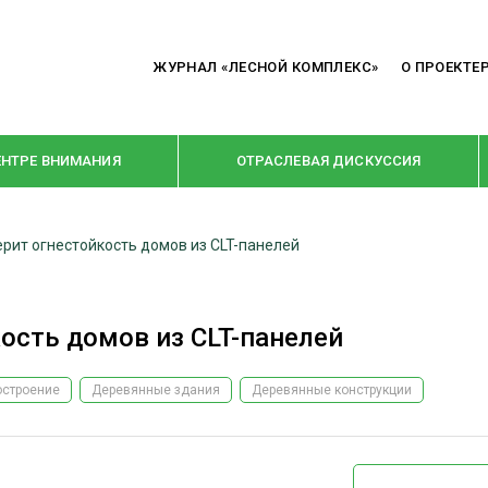
ЖУРНАЛ «ЛЕСНОЙ КОМПЛЕКС»
О ПРОЕКТЕ
ЕНТРЕ ВНИМАНИЯ
ОТРАСЛЕВАЯ ДИСКУССИЯ
рит огнестойкость домов из CLT-панелей
РУБРИКИ
Я ПЕРЕРАБОТКА
НОВОСТИ
кость домов из CLT-панелей
Е
КРУПНЫМ ПЛАНОМ
ОЕ ДОМОСТРОЕНИЕ
ВЗГЛЯД ИЗНУТРИ
остроение
Деревянные здания
Деревянные конструкции
 ПРОИЗВОДСТВО
В ЦЕНТРЕ ВНИМАНИЯ
 ДРЕВЕСИНЫ
ПРЕДПРИЯТИЯ ЛПК