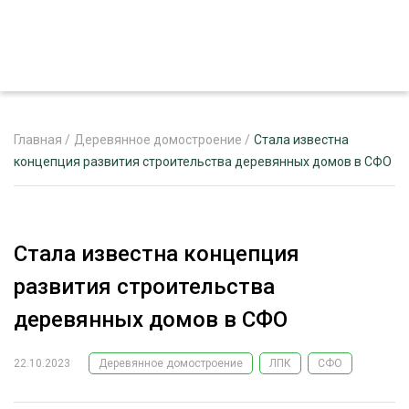
Главная
/
Деревянное домостроение
/
Стала известна
концепция развития строительства деревянных домов в СФО
ЖУРНАЛ «ЛЕСНОЙ КОМПЛЕКС»
О ПРОЕКТЕ
Стала известна концепция
РЕКЛАМОДАТЕЛЯМ
развития строительства
деревянных домов в СФО
22.10.2023
Деревянное домостроение
ЛПК
СФО
ЛЕСНОЕ ХОЗЯЙСТВО
ЭКСПЕРТНОЕ МНЕНИЕ
ЛЕСОЗАГОТОВКА