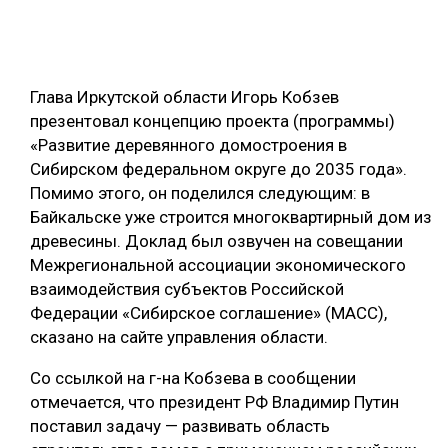
ОБРАБОТКА ДРЕВЕСИНЫ
ЦИФРОВАЯ СРЕДА
РУБРИКИ
Глава Иркутской области Игорь Кобзев
БИОЭНЕРГЕТИКА
презентовал концепцию проекта (программы)
ТЕМАТИЧЕСКИЕ ПРОЕКТЫ
ЛЕСОВОССТАНОВЛЕНИЕ И ЗАЩИТА
«Развитие деревянного домостроения в
Сибирском федеральном округе до 2035 года».
ЛОГИСТИКА
ПОДБОРКИ СТАТЕЙ
Помимо этого, он поделился следующим: в
ПРОИЗВОДСТВО ДРЕВЕСНЫХ ПЛИТ
Байкальске уже строится многоквартирный дом из
древесины. Доклад был озвучен на совещании
ЦБП
Межрегиональной ассоциации экономического
взаимодействия субъектов Российской
КОМПЛЕКСНАЯ ПЕРЕРАБОТКА
Федерации «Сибирское соглашение» (МАСС),
ЛЕСОПИЛЕНИЕ
сказано на сайте управления области.
ДЕРЕВЯННОЕ ДОМОСТРОЕНИЕ
Со ссылкой на г-на Кобзева в сообщении
отмечается, что президент РФ Владимир Путин
БЕЗОПАСНОЕ ПРОИЗВОДСТВО
поставил задачу — развивать область
СОРТИРОВКА ДРЕВЕСИНЫ