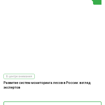
В центре внимания
Развитие систем мониторинга лесов в России: взгляд
До
экспертов
г