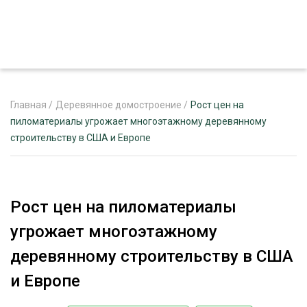
Главная
/
Деревянное домостроение
/
Рост цен на
пиломатериалы угрожает многоэтажному деревянному
строительству в США и Европе
ЖУРНАЛ «ЛЕСНОЙ КОМПЛЕКС»
О ПРОЕКТЕ
РЕКЛАМОДАТЕЛЯМ
Рост цен на пиломатериалы
угрожает многоэтажному
деревянному строительству в США
ЛЕСНОЕ ХОЗЯЙСТВО
и Европе
ЭКСПЕРТНОЕ МНЕНИЕ
ЛЕСОЗАГОТОВКА