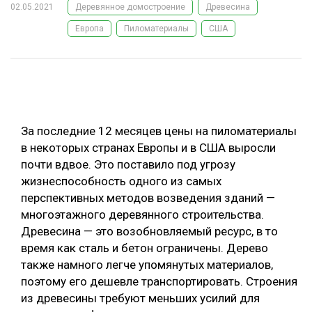
02.05.2021
Деревянное домостроение
Древесина
ОБРАБОТКА ДРЕВЕСИНЫ
Европа
Пиломатериалы
США
ЦИФРОВАЯ СРЕДА
РУБРИКИ
БИОЭНЕРГЕТИКА
ТЕМАТИЧЕСКИЕ ПРОЕКТЫ
ЛЕСОВОССТАНОВЛЕНИЕ И ЗАЩИТА
ЛОГИСТИКА
За последние 12 месяцев цены на пиломатериалы
ПОДБОРКИ СТАТЕЙ
ПРОИЗВОДСТВО ДРЕВЕСНЫХ ПЛИТ
в некоторых странах Европы и в США выросли
почти вдвое. Это поставило под угрозу
ЦБП
жизнеспособность одного из самых
перспективных методов возведения зданий —
КОМПЛЕКСНАЯ ПЕРЕРАБОТКА
многоэтажного деревянного строительства.
Древесина — это возобновляемый ресурс, в то
ЛЕСОПИЛЕНИЕ
время как сталь и бетон ограничены. Дерево
ДЕРЕВЯННОЕ ДОМОСТРОЕНИЕ
также намного легче упомянутых материалов,
поэтому его дешевле транспортировать. Строения
БЕЗОПАСНОЕ ПРОИЗВОДСТВО
из древесины требуют меньших усилий для
СОРТИРОВКА ДРЕВЕСИНЫ