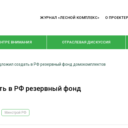
ЖУРНАЛ «ЛЕСНОЙ КОМПЛЕКС»
О ПРОЕКТЕ
ЕНТРЕ ВНИМАНИЯ
ОТРАСЛЕВАЯ ДИСКУССИЯ
дложил создать в РФ резервный фонд домокомплектов
РУБРИКИ
Я ПЕРЕРАБОТКА
НОВОСТИ
ть в РФ резервный фонд
Е
КРУПНЫМ ПЛАНОМ
ОЕ ДОМОСТРОЕНИЕ
ВЗГЛЯД ИЗНУТРИ
 ПРОИЗВОДСТВО
В ЦЕНТРЕ ВНИМАНИЯ
Минстрой РФ
 ДРЕВЕСИНЫ
ПРЕДПРИЯТИЯ ЛПК