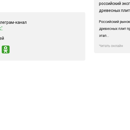
российский экс
древесных плит
Российский рынок
елеграм-канал
с"
древесных плит п
этап...
ей
Читать онлайн