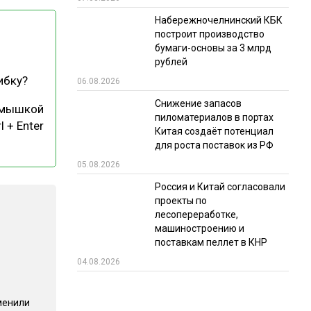
Набережночелнинский КБК
РЫНКИ СБЫТА
построит производство
В УСЛОВИЯХ САНКЦИЙ
бумаги-основы за 3 млрд
рублей
ибку?
06.08.2026
Снижение запасов
 мышкой
пиломатериалов в портах
l + Enter
Китая создаёт потенциал
для роста поставок из РФ
05.08.2026
ИТОГИ МЕРОПРИЯТИЙ
Россия и Китай согласовали
проекты по
лесопереработке,
машиностроению и
поставкам пеллет в КНР
04.08.2026
менили