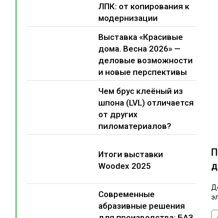
ЛПК: от копирования к
модернизации
Выставка «Красивые
дома. Весна 2026» —
деловые возможности
и новые перспективы
Чем брус клеёный из
шпона (LVL) отличается
от других
пиломатериалов?
П
Итоги выставки
д
Woodex 2025
Д
Современные
э
абразивные решения
для производства: БАЗ