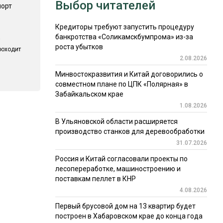
Выбор читателей
порт
Кредиторы требуют запустить процедуру
банкротства «Соликамскбумпрома» из-за
роста убытков
роходит
2.08.2026
Минвостокразвития и Китай договорились о
совместном плане по ЦПК «Полярная» в
Забайкальском крае
1.08.2026
В Ульяновской области расширяется
производство станков для деревообработки
31.07.2026
Россия и Китай согласовали проекты по
лесопереработке, машиностроению и
поставкам пеллет в КНР
4.08.2026
Первый брусовой дом на 13 квартир будет
построен в Хабаровском крае до конца года