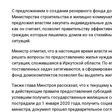
ЛЕСОВОССТАНОВЛЕНИЕ И ЗАЩИТА
СУШКА ДР
С предложением о создании резервного фонда до
ЛОГИСТИКА
МЕБЕЛЬНОЕ 
Министерства строительства и жилищно-коммунал
ПРОИЗВОДСТВО ДРЕВЕСНЫХ ПЛИТ
предложил властям закупать индивидуальные дом
как он считает, позволит правительству эффекти
ЦБП
граждан, которые лишились домов из-за стихийн
ситуаций.
ЭКСПЕРТНОЕ МНЕНИЕ
Министр отметил, что в настоящее время власти 
решать вопросы по предоставлению жилья нужда
ситуация, сложившаяся в Иркутской области. По е
поставленных задач затягиваются, а сформирова
фонд домокомплектов позволил бы выделять жи
Также глава Минстроя рассказал, что к текущему
в действующие правила предоставления субсидий
успевшим получить государственные жилищные с
пострадали до 1 января 2020 года, получить соц
министра, документ прошёл предварительное согл