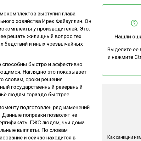
ЕВЕСИНЫ
РЫНОК
мокомплектов выступил глава
ПРОИЗВОДСТВО
ТЕХНОЛОГИИ
ьного хозяйства Ирек Файзуллин. Он
ОТРАСЛЕВАЯ ДИСКУССИЯ
окомплекты у производителей. Это,
внее решать жилищный вопрос тех
Нашли ош
ых бедствий и иных чрезвычайных
Выделите ее
и нажмите Ctr
не способны быстро и эффективно
ющимся. Наглядно это показывает
КАЛЕНДАРЬ ВЫСТАВОК
го словам, сроки решения
нный государственный резервный
льё людям гораздо быстрее.
 моменту подготовлен ряд изменений
. Данные поправки позволят не
ертификаты ГЖС людям, чьи дома
иальные выплаты. По словам
асование и сейчас находится в
Как санкции из