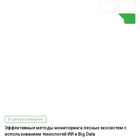
В центре внимания
Эффективные методы мониторинга лесных экосистем с
До
использованием технологий ИИ и Big Data
г