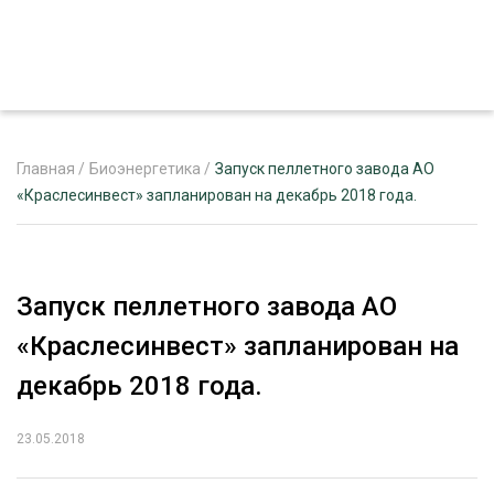
Главная
/
Биоэнергетика
/
Запуск пеллетного завода АО
«Краслесинвест» запланирован на декабрь 2018 года.
ЖУРНАЛ «ЛЕСНОЙ КОМПЛЕКС»
О ПРОЕКТЕ
Запуск пеллетного завода АО
РЕКЛАМОДАТЕЛЯМ
«Краслесинвест» запланирован на
декабрь 2018 года.
23.05.2018
ЛЕСНОЕ ХОЗЯЙСТВО
ЭКСПЕРТНОЕ МНЕНИЕ
ЛЕСОЗАГОТОВКА