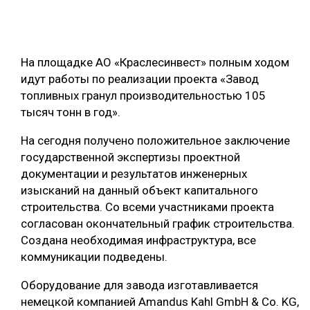
ОБРАБОТКА ДРЕВЕСИНЫ
ЦИФРОВАЯ СРЕДА
РУБРИКИ
На площадке АО «Краслесинвест» полным ходом
БИОЭНЕРГЕТИКА
идут работы по реализации проекта «Завод
ТЕМАТИЧЕСКИЕ ПРОЕКТЫ
ЛЕСОВОССТАНОВЛЕНИЕ И ЗАЩИТА
топливных гранул производительностью 105
тысяч тонн в год».
ЛОГИСТИКА
ПОДБОРКИ СТАТЕЙ
На сегодня получено положительное заключение
ПРОИЗВОДСТВО ДРЕВЕСНЫХ ПЛИТ
государственной экспертизы проектной
ЦБП
документации и результатов инженерных
изысканий на данный объект капитального
строительства. Со всеми участниками проекта
КОМПЛЕКСНАЯ ПЕРЕРАБОТКА
согласован окончательный график строительства.
ЛЕСОПИЛЕНИЕ
Создана необходимая инфраструктура, все
коммуникации подведены.
ДЕРЕВЯННОЕ ДОМОСТРОЕНИЕ
БЕЗОПАСНОЕ ПРОИЗВОДСТВО
Оборудование для завода изготавливается
немецкой компанией Аmandus Kahl GmbH & Co. KG,
СОРТИРОВКА ДРЕВЕСИНЫ