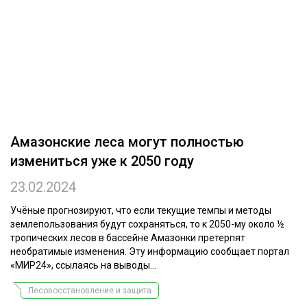
ОБРАБОТКА ДРЕВЕСИНЫ
ЦИФРОВАЯ СРЕДА
РУБРИКИ
БИОЭНЕРГЕТИКА
ТЕМАТИЧЕСКИЕ ПРОЕКТЫ
ЛЕСОВОССТАНОВЛЕНИЕ И ЗАЩИТА
ЛОГИСТИКА
ПОДБОРКИ СТАТЕЙ
Амазонские леса могут полностью
ПРОИЗВОДСТВО ДРЕВЕСНЫХ ПЛИТ
измениться уже к 2050 году
ЦБП
23.02.2024
КОМПЛЕКСНАЯ ПЕРЕРАБОТКА
Учёные прогнозируют, что если текущие темпы и методы
землепользования будут сохраняться, то к 2050-му около ½
ЛЕСОПИЛЕНИЕ
тропических лесов в бассейне Амазонки претерпят
необратимые изменения. Эту информацию сообщает портал
ДЕРЕВЯННОЕ ДОМОСТРОЕНИЕ
«МИР24», ссылаясь на выводы...
БЕЗОПАСНОЕ ПРОИЗВОДСТВО
Лесовосстановление и защита
СОРТИРОВКА ДРЕВЕСИНЫ