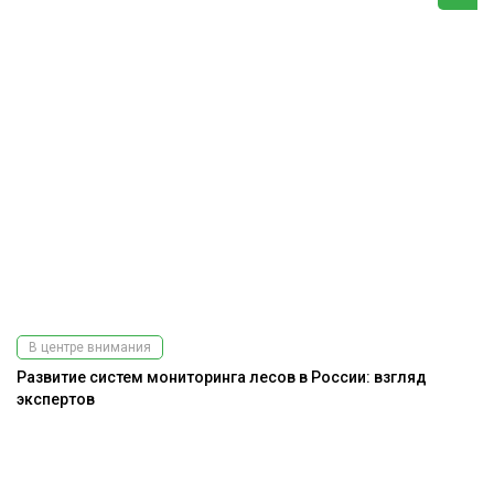
В центре внимания
Развитие систем мониторинга лесов в России: взгляд
Э
экспертов