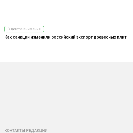
В центре внимания
Как санкции изменили российский экспорт древесных плит
На
КОНТАКТЫ РЕДАКЦИИ