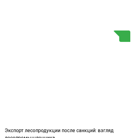
Г
Экспорт лесопродукции после санкций: взгляд
лесопромышленника