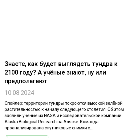
ОБРАБОТКА ДРЕВЕСИНЫ
ЦИФРОВАЯ СРЕДА
РУБРИКИ
БИОЭНЕРГЕТИКА
ТЕМАТИЧЕСКИЕ ПРОЕКТЫ
ЛЕСОВОССТАНОВЛЕНИЕ И ЗАЩИТА
ЛОГИСТИКА
ПОДБОРКИ СТАТЕЙ
Знаете, как будет выглядеть тундра к
ПРОИЗВОДСТВО ДРЕВЕСНЫХ ПЛИТ
2100 году? А учёные знают, ну или
ЦБП
предполагают
10.08.2024
КОМПЛЕКСНАЯ ПЕРЕРАБОТКА
ЛЕСОПИЛЕНИЕ
Спойлер: территории тундры покроются высокой зелёной
растительностью к началу следующего столетия. Об этом
ДЕРЕВЯННОЕ ДОМОСТРОЕНИЕ
заявили учёные из NASA и исследовательской компании
Alaska Biological Research на Аляске. Команда
БЕЗОПАСНОЕ ПРОИЗВОДСТВО
проанализировала спутниковые снимки с...
СОРТИРОВКА ДРЕВЕСИНЫ