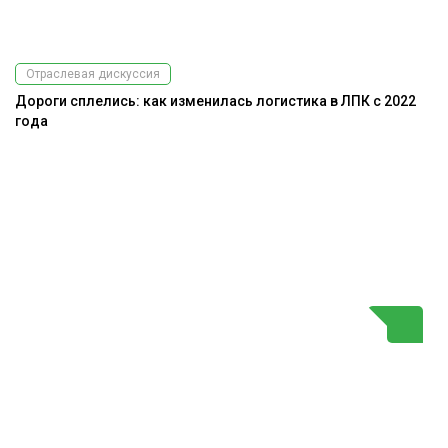
Отраслевая дискуссия
Дороги сплелись: как изменилась логистика в ЛПК с 2022
года
Г