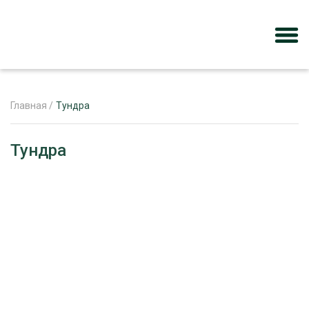
Главная
/
Тундра
ЖУРНАЛ «ЛЕСНОЙ КОМПЛЕКС»
Тундра
О ПРОЕКТЕ
РЕКЛАМОДАТЕЛЯМ
ЛЕСНОЕ ХОЗЯЙСТВО
ЭКСПЕРТНОЕ МНЕНИЕ
ЛЕСОЗАГОТОВКА