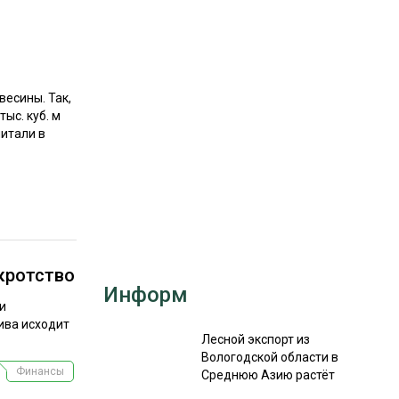
РЫНКИ СБЫТА
В УСЛОВИЯХ САНКЦИЙ
есины. Так,
ыс. куб. м
итали в
ИТОГИ МЕРОПРИЯТИЙ
нкротство
Информ
ни
ива исходит
Лесной экспорт из
Вологодской области в
Финансы
Среднюю Азию растёт