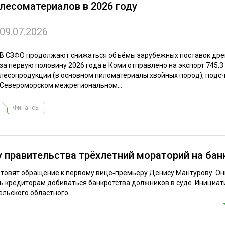
лесоматериалов в 2026 году
ЕВЕСИНЫ
РЫНОК
ПРОИЗВОДСТВО
ТЕХНОЛОГИИ
09.07.2026
ОТРАСЛЕВАЯ ДИСКУССИЯ
В СЗФО продолжают снижаться объёмы зарубежных поставок древ
за первую половину 2026 года в Коми отправлено на экспорт 745,3 т
лесопродукции (в основном пиломатериалы хвойных пород), подсч
Североморском межрегиональном...
Финансы
КАЛЕНДАРЬ ВЫСТАВОК
у правительства трёхлетний мораторий на ба
отовят обращение к первому вице‑премьеру Денису Мантурову. О
ть кредиторам добиваться банкротства должников в суде. Инициат
льского областного...