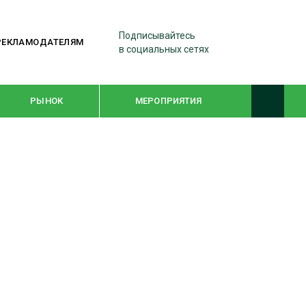
Подписывайтесь
РЕКЛАМОДАТЕЛЯМ
в социальных сетях
РЫНОК
МЕРОПРИЯТИЯ
ТЕМАТИЧЕСКИЕ ПРОЕКТЫ
ЛЕСДРЕВМАШ 2022
WOODEX-2021
ПОДБОРКИ СТАТЕЙ
СУШКА ДРЕВЕСИНЫ