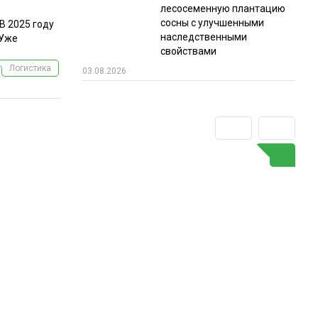
лесосеменную плантацию
сосны с улучшенными
В 2025 году
наследственными
 Уже
свойствами
Логистика
03.08.2026
ГО