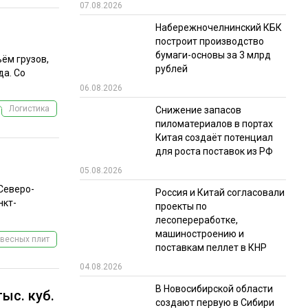
07.08.2026
Набережночелнинский КБК
построит производство
бумаги-основы за 3 млрд
ём грузов,
рублей
да. Со
06.08.2026
Логистика
Снижение запасов
пиломатериалов в портах
Китая создаёт потенциал
для роста поставок из РФ
05.08.2026
«Северо-
Россия и Китай согласовали
нкт-
проекты по
лесопереработке,
машиностроению и
весных плит
поставкам пеллет в КНР
04.08.2026
В Новосибирской области
ыс. куб.
создают первую в Сибири