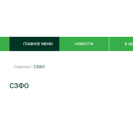
ГЛАВНОЕ МЕНЮ
НОВОСТИ
В Ц
Главная
/
СЗФО
ЛЕСНОЕ ХОЗЯЙСТВО
КОМПЛЕКСНА
СЗФО
ЛЕСОЗАГОТОВКА
ЛЕСОПИЛЕНИ
ОБРАБОТКА ДРЕВЕСИНЫ
ДЕРЕВЯНН
ЦИФРОВАЯ СРЕДА
БЕЗОПАСНОЕ
БИОЭНЕРГЕТИКА
СОРТИРОВКА