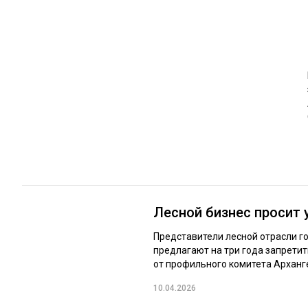
ЛЕСОВОССТАНОВЛЕНИЕ И ЗАЩИТА
СУШКА ДР
ЛОГИСТИКА
МЕБЕЛЬНОЕ 
ПРОИЗВОДСТВО ДРЕВЕСНЫХ ПЛИТ
ЦБП
ЭКСПЕРТНОЕ МНЕНИЕ
Лесной бизнес просит 
Представители лесной отрасли г
предлагают на три года запрети
от профильного комитета Арханге
10.04.2026