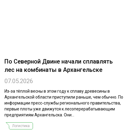
ОБРАБОТКА ДРЕВЕСИНЫ
ЦИФРОВАЯ СРЕДА
РУБРИКИ
БИОЭНЕРГЕТИКА
ТЕМАТИЧЕСКИЕ ПРОЕКТЫ
ЛЕСОВОССТАНОВЛЕНИЕ И ЗАЩИТА
ЛОГИСТИКА
ПОДБОРКИ СТАТЕЙ
По Северной Двине начали сплавлять
ПРОИЗВОДСТВО ДРЕВЕСНЫХ ПЛИТ
лес на комбинаты в Архангельске
ЦБП
07.05.2026
КОМПЛЕКСНАЯ ПЕРЕРАБОТКА
Из‑за тёплой весны в этом году к сплаву древесины в
Архангельской области приступили раньше, чем обычно. По
ЛЕСОПИЛЕНИЕ
информации пресс‑службы регионального правительства,
первые плоты уже движутся к лесоперерабатывающим
ДЕРЕВЯННОЕ ДОМОСТРОЕНИЕ
предприятиям Архангельска. Они...
БЕЗОПАСНОЕ ПРОИЗВОДСТВО
Логистика
СОРТИРОВКА ДРЕВЕСИНЫ