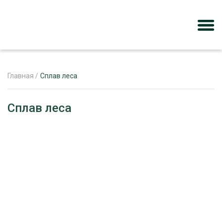
Главная
/
Сплав леса
ЖУРНАЛ «ЛЕСНОЙ КОМПЛЕКС»
Сплав леса
О ПРОЕКТЕ
РЕКЛАМОДАТЕЛЯМ
ЛЕСНОЕ ХОЗЯЙСТВО
ЭКСПЕРТНОЕ МНЕНИЕ
ЛЕСОЗАГОТОВКА