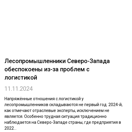
ОБРАБОТКА ДРЕВЕСИНЫ
ЦИФРОВАЯ СРЕДА
РУБРИКИ
БИОЭНЕРГЕТИКА
ТЕМАТИЧЕСКИЕ ПРОЕКТЫ
ЛЕСОВОССТАНОВЛЕНИЕ И ЗАЩИТА
ЛОГИСТИКА
ПОДБОРКИ СТАТЕЙ
Лесопромышленники Северо-Запада
ПРОИЗВОДСТВО ДРЕВЕСНЫХ ПЛИТ
обеспокоены из-за проблем с
ЦБП
логистикой
11.11.2024
КОМПЛЕКСНАЯ ПЕРЕРАБОТКА
ЛЕСОПИЛЕНИЕ
Напряжённые отношения с логистикой у
лесопромышленников складываются не первый год. 2024-й,
ДЕРЕВЯННОЕ ДОМОСТРОЕНИЕ
как отмечают отраслевые эксперты, исключением не
является. Особенно трудная ситуация традиционно
БЕЗОПАСНОЕ ПРОИЗВОДСТВО
наблюдается на Северо-Западе страны, где предприятия в
2022...
СОРТИРОВКА ДРЕВЕСИНЫ