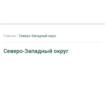
Главная
/
Северо-Западный округ
ЖУРНАЛ «ЛЕСНОЙ КОМПЛЕКС»
Северо-Западный округ
О ПРОЕКТЕ
РЕКЛАМОДАТЕЛЯМ
ЛЕСНОЕ ХОЗЯЙСТВО
ЭКСПЕРТНОЕ МНЕНИЕ
ЛЕСОЗАГОТОВКА