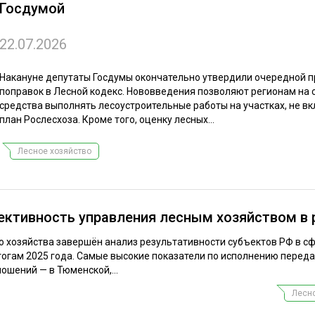
Госдумой
ЕВЕСИНЫ
РЫНОК
ПРОИЗВОДСТВО
ТЕХНОЛОГИИ
22.07.2026
ОТРАСЛЕВАЯ ДИСКУССИЯ
Накануне депутаты Госдумы окончательно утвердили очередной п
поправок в Лесной кодекс. Нововведения позволяют регионам на 
средства выполнять лесоустроительные работы на участках, не в
план Рослесхоза. Кроме того, оценку лесных...
Лесное хозяйство
КАЛЕНДАРЬ ВЫСТАВОК
ективность управления лесным хозяйством в 
о хозяйства завершён анализ результативности субъектов РФ в с
огам 2025 года. Самые высокие показатели по исполнению перед
ошений — в Тюменской,...
Лесно