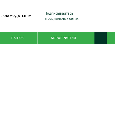
Подписывайтесь
РЕКЛАМОДАТЕЛЯМ
в социальных сетях
РЫНОК
МЕРОПРИЯТИЯ
ТЕМАТИЧЕСКИЕ ПРОЕКТЫ
ЛЕСДРЕВМАШ 2022
WOODEX-2021
ПОДБОРКИ СТАТЕЙ
СУШКА ДРЕВЕСИНЫ