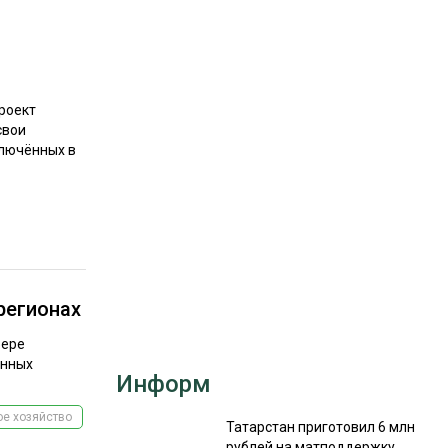
РЫНКИ СБЫТА
В УСЛОВИЯХ САНКЦИЙ
роект
свои
ключённых в
ИТОГИ МЕРОПРИЯТИЙ
регионах
фере
анных
Информ
е хозяйство
Татарстан приготовил 6 млн
рублей на матподдержку