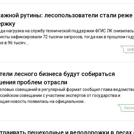
мажной рутины: лесопользователи стали реже
ержку
ода нагрузка на службу технической поддержки ФГИС ЛК снизилась
листы зафиксировали 72 тысячи запросов, тогда как в прошлом год
 в 96 тысяч....
Циф
тели лесного бизнеса будут собираться
шения проблем отрасли
еловых совещаний в регулярный формат сообщил глава ведомств
сийском совещании с участием экспертов от государства и
щая новость появилась на официальном...
Лесно
траивать пешеходные и велодорожки в лесах 