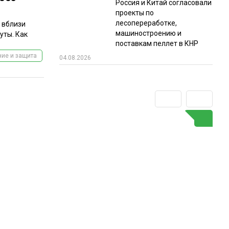
Россия и Китай согласовали
проекты по
лесопереработке,
 вблизи
машиностроению и
уты. Как
поставкам пеллет в КНР
ие и защита
04.08.2026
ГО