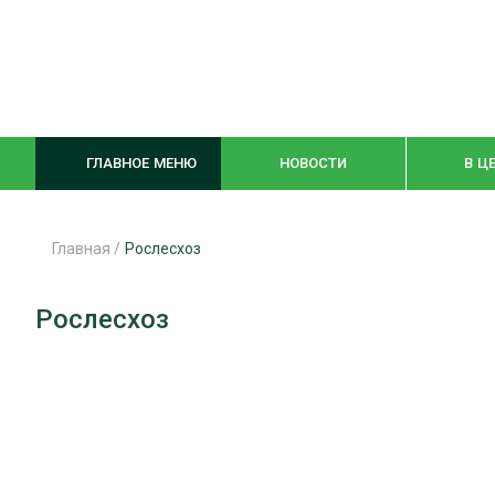
ГЛАВНОЕ МЕНЮ
НОВОСТИ
В Ц
Главная
/
Рослесхоз
ЛЕСНОЕ ХОЗЯЙСТВО
КОМПЛЕКСНА
Рослесхоз
ЛЕСОЗАГОТОВКА
ЛЕСОПИЛЕНИ
ОБРАБОТКА ДРЕВЕСИНЫ
ДЕРЕВЯНН
ЦИФРОВАЯ СРЕДА
БЕЗОПАСНОЕ
БИОЭНЕРГЕТИКА
СОРТИРОВКА