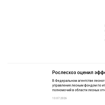
ЛЕСОВОССТАНОВЛЕНИЕ И ЗАЩИТА
СУШКА ДР
ЛОГИСТИКА
МЕБЕЛЬНОЕ 
ПРОИЗВОДСТВО ДРЕВЕСНЫХ ПЛИТ
ЦБП
ЭКСПЕРТНОЕ МНЕНИЕ
Рослесхоз оценил эфф
В Федеральном агентстве лесног
управления лесным фондом по ит
полномочий в области лесных отн
13.07.2026