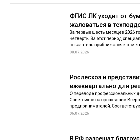
ФГИС ЛК уходит от бу
жаловаться в техподд
За первые шесть месяцев 2026 г
четверть. За этот период специа
показатель приближался к отметке
08.07.2026
Рослесхоз и представи
ежеквартально для ре
О переводе профессиональных д
Советников на прошедшем Всерос
предпринимателей. Соответствую
06.07.2026
В РФ разрешат благоус