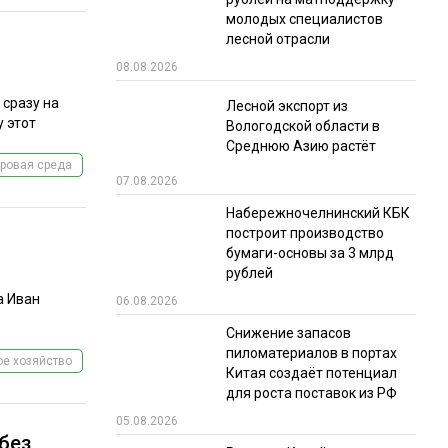
молодых специалистов
лесной отрасли
08.08.2026
 сразу на
Лесной экспорт из
у этот
Вологодской области в
Среднюю Азию растёт
ровая среда
07.08.2026
Набережночелнинский КБК
построит производство
бумаги-основы за 3 млрд
рублей
а Иван
06.08.2026
Снижение запасов
пиломатериалов в портах
е хозяйство
Китая создаёт потенциал
для роста поставок из РФ
05.08.2026
без