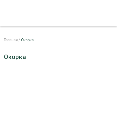
Главная
/
Окорка
ЖУРНАЛ «ЛЕСНОЙ КОМПЛЕКС»
Окорка
О ПРОЕКТЕ
РЕКЛАМОДАТЕЛЯМ
ЛЕСНОЕ ХОЗЯЙСТВО
ЭКСПЕРТНОЕ МНЕНИЕ
ЛЕСОЗАГОТОВКА