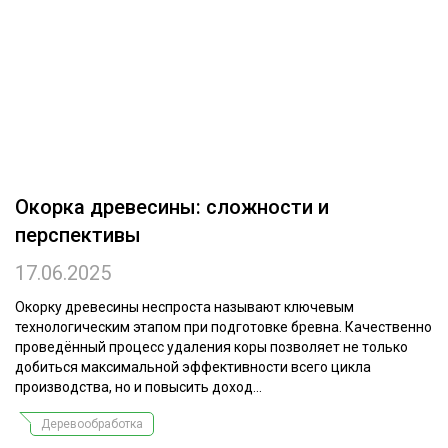
ОБРАБОТКА ДРЕВЕСИНЫ
ЦИФРОВАЯ СРЕДА
РУБРИКИ
БИОЭНЕРГЕТИКА
ТЕМАТИЧЕСКИЕ ПРОЕКТЫ
ЛЕСОВОССТАНОВЛЕНИЕ И ЗАЩИТА
ЛОГИСТИКА
ПОДБОРКИ СТАТЕЙ
Окорка древесины: сложности и
ПРОИЗВОДСТВО ДРЕВЕСНЫХ ПЛИТ
перспективы
ЦБП
17.06.2025
КОМПЛЕКСНАЯ ПЕРЕРАБОТКА
Окорку древесины неспроста называют ключевым
технологическим этапом при подготовке бревна. Качественно
ЛЕСОПИЛЕНИЕ
проведённый процесс удаления коры позволяет не только
добиться максимальной эффективности всего цикла
ДЕРЕВЯННОЕ ДОМОСТРОЕНИЕ
производства, но и повысить доход...
БЕЗОПАСНОЕ ПРОИЗВОДСТВО
Деревообработка
СОРТИРОВКА ДРЕВЕСИНЫ