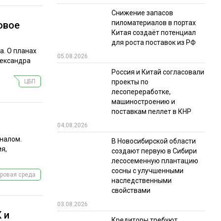
Снижение запасов
пиломатериалов в портах
овое
Китая создаёт потенциал
для роста поставок из РФ
а. О планах
05.08.2026
лександра
Россия и Китай согласовали
ЦБП
проекты по
лесопереработке,
машиностроению и
поставкам пеллет в КНР
04.08.2026
налом.
В Новосибирской области
я,
создают первую в Сибири
лесосеменную плантацию
сосны с улучшенными
ровая среда
наследственными
свойствами
03.08.2026
 и
Кредиторы требуют