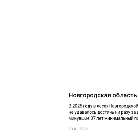
ЛЕСОВОССТАНОВЛЕНИЕ И ЗАЩИТА
СУШКА ДР
ЛОГИСТИКА
МЕБЕЛЬНОЕ 
ПРОИЗВОДСТВО ДРЕВЕСНЫХ ПЛИТ
ЦБП
ЭКСПЕРТНОЕ МНЕНИЕ
Новгородская область
В 2025 году в лесах Новгородско
не удавалось достичь ни разу за
минувшие 37 лет минимальный по
13.01.2026