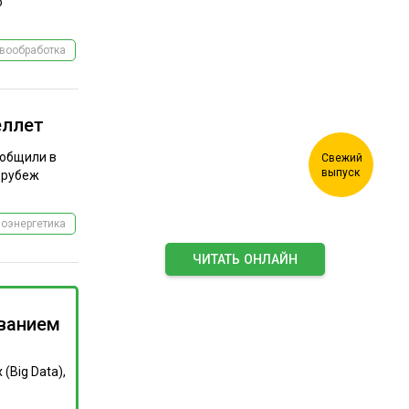
Журнал "Лесной
о
комплекс"
вообработка
еллет
ообщили в
 рубеж
иоэнергетика
ЧИТАТЬ ОНЛАЙН
ПОДПИСАТЬСЯ НА ЖУРНАЛ
ванием
(Big Data),