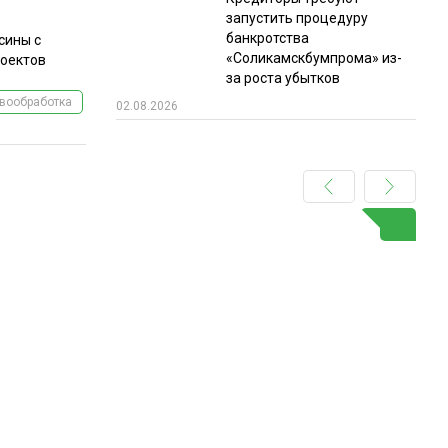
запустить процедуру
банкротства
сины с
«Соликамскбумпрома» из-
роектов
за роста убытков
вообработка
02.08.2026
ГО