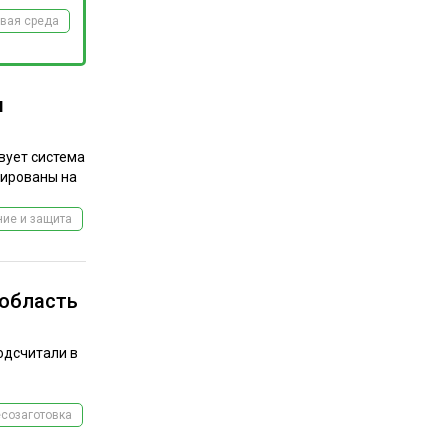
вая среда
м
вует система
тированы на
ие и защита
 область
подсчитали в
созаготовка