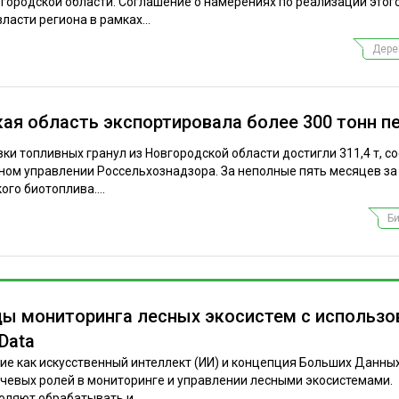
ородской области. Соглашение о намерениях по реализации этог
ласти региона в рамках...
Дере
кая область экспортировала более 300 тонн п
ки топливных гранул из Новгородской области достигли 311,4 т, с
ом управлении Россельхознадзора. За неполные пять месяцев за
го биотоплива....
Б
ы мониторинга лесных экосистем с использо
Data
е как искусственный интеллект (ИИ) и концепция Больших Данных 
лючевых ролей в мониторинге и управлении лесными экосистемами.
ляют обрабатывать и...