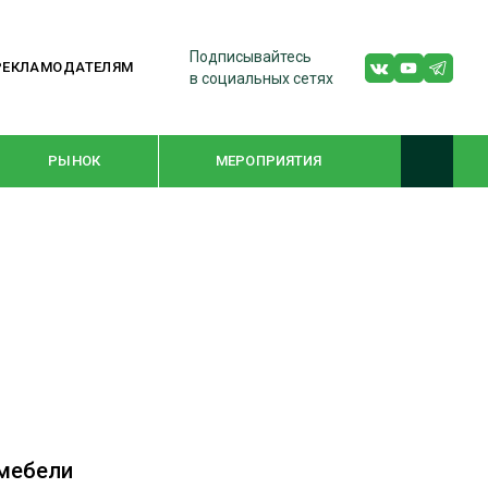
Подписывайтесь
РЕКЛАМОДАТЕЛЯМ
в социальных сетях
РЫНОК
МЕРОПРИЯТИЯ
ТЕМАТИЧЕСКИЕ ПРОЕКТЫ
ЛЕСДРЕВМАШ 2022
WOODEX-2021
ПОДБОРКИ СТАТЕЙ
 мебели
СУШКА ДРЕВЕСИНЫ