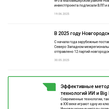
№3 в Маловишерском районе Новг
инвестпроекта подписали ВЛП и в
19.06.2025
В 2025 году Новгородс
С начала года зарубежные постав
Северо-Западном межрегиональн
отправлено 12 партий новгородско
30.05.2025
Эффективные метод
ГОРЯЧАЯ ТЕМА
технологий ИИ и Big 
Современные технологии, таки
в XXI веке играют одну из к
Инновационные методы позво