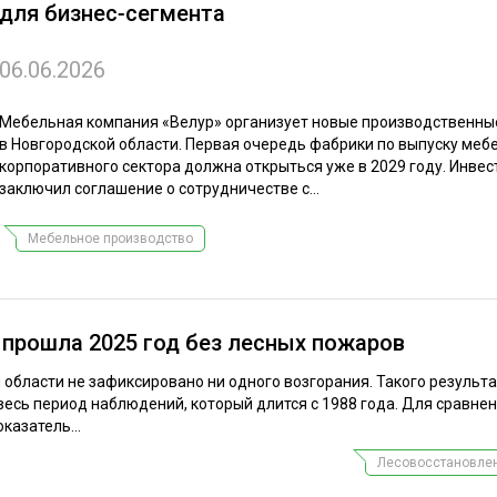
для бизнес‑сегмента
ЕВЕСИНЫ
РЫНОК
ПРОИЗВОДСТВО
ТЕХНОЛОГИИ
06.06.2026
ОТРАСЛЕВАЯ ДИСКУССИЯ
Мебельная компания «Велур» организует новые производственн
в Новгородской области. Первая очередь фабрики по выпуску меб
корпоративного сектора должна открыться уже в 2029 году. Инвес
заключил соглашение о сотрудничестве с...
Мебельное производство
КАЛЕНДАРЬ ВЫСТАВОК
 прошла 2025 год без лесных пожаров
й области не зафиксировано ни одного возгорания. Такого результ
 весь период наблюдений, который длится с 1988 года. Для сравнен
казатель...
Лесовосстановлен