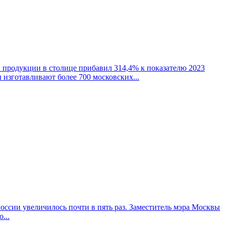
 продукции в столице прибавил 314,4% к показателю 2023
 изготавливают более 700 московских...
ссии увеличилось почти в пять раз. Заместитель мэра Москвы
...