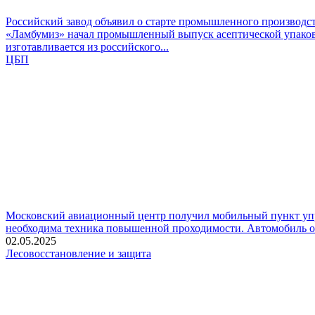
Российский завод объявил о старте промышленного производ
«Ламбумиз» начал промышленный выпуск асептической упаковк
изготавливается из российского...
ЦБП
Московский авиационный центр получил мобильный пункт у
необходима техника повышенной проходимости. Автомобиль ос
02.05.2025
Лесовосстановление и защита