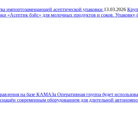
ства импортозамещающей асептической упаковки
13.03.2026
Круп
и «Асептик бэйс» для молочных продуктов и соков. Упаковку ё
правления на базе КАМАЗа
Оперативная группа будет использов
нащён современным оборудованием для длительной автономной р