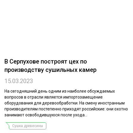
ОБРАБОТКА ДРЕВЕСИНЫ
ЦИФРОВАЯ СРЕДА
РУБРИКИ
БИОЭНЕРГЕТИКА
ТЕМАТИЧЕСКИЕ ПРОЕКТЫ
ЛЕСОВОССТАНОВЛЕНИЕ И ЗАЩИТА
ЛОГИСТИКА
ПОДБОРКИ СТАТЕЙ
В Серпухове построят цех по
ПРОИЗВОДСТВО ДРЕВЕСНЫХ ПЛИТ
производству сушильных камер
ЦБП
15.03.2023
КОМПЛЕКСНАЯ ПЕРЕРАБОТКА
На сегодняшний день одним из наиболее обсуждаемых
вопросов в отрасли является импортозамещение
ЛЕСОПИЛЕНИЕ
оборудования для деревообработки. На смену иностранным
производителям постепенно приходят российские: они охотно
ДЕРЕВЯННОЕ ДОМОСТРОЕНИЕ
занимают освободившуюся после ухода...
БЕЗОПАСНОЕ ПРОИЗВОДСТВО
Сушка древесины
СОРТИРОВКА ДРЕВЕСИНЫ