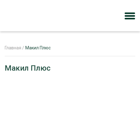
Главная
/
Макил Плюс
ЖУРНАЛ «ЛЕСНОЙ КОМПЛЕКС»
Макил Плюс
О ПРОЕКТЕ
РЕКЛАМОДАТЕЛЯМ
ЛЕСНОЕ ХОЗЯЙСТВО
ЭКСПЕРТНОЕ МНЕНИЕ
ЛЕСОЗАГОТОВКА