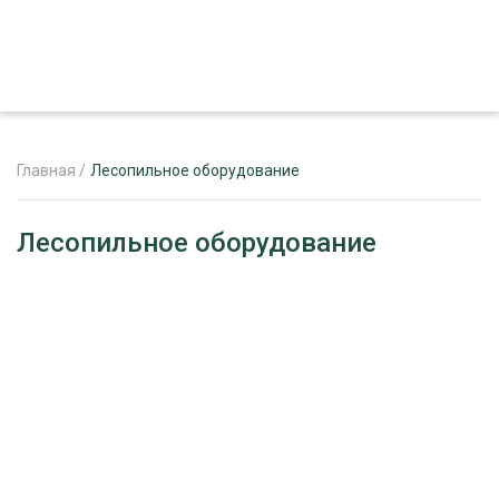
Главная
/
Лесопильное оборудование
ЖУРНАЛ «ЛЕСНОЙ КОМПЛЕКС»
Лесопильное оборудование
О ПРОЕКТЕ
РЕКЛАМОДАТЕЛЯМ
ЛЕСНОЕ ХОЗЯЙСТВО
ЭКСПЕРТНОЕ МНЕНИЕ
ЛЕСОЗАГОТОВКА