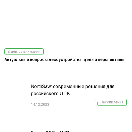
В центре внимания
Актуальные вопросы лесоустройства: цели и перспективы
На
NorthSaw: современные решения для
российского ЛПК
Лесопиление
14.12.2023