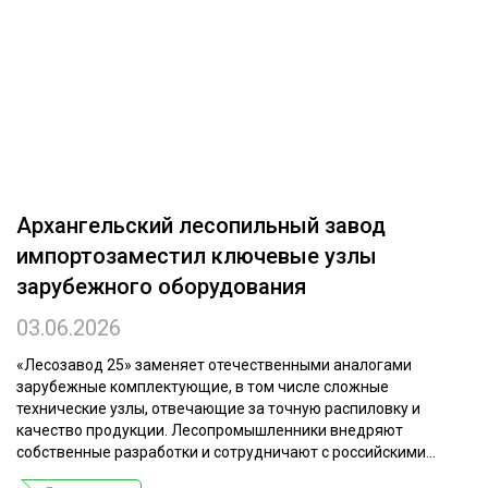
ОБРАБОТКА ДРЕВЕСИНЫ
ЦИФРОВАЯ СРЕДА
РУБРИКИ
БИОЭНЕРГЕТИКА
ТЕМАТИЧЕСКИЕ ПРОЕКТЫ
ЛЕСОВОССТАНОВЛЕНИЕ И ЗАЩИТА
ЛОГИСТИКА
ПОДБОРКИ СТАТЕЙ
Архангельский лесопильный завод
ПРОИЗВОДСТВО ДРЕВЕСНЫХ ПЛИТ
импортозаместил ключевые узлы
ЦБП
зарубежного оборудования
03.06.2026
КОМПЛЕКСНАЯ ПЕРЕРАБОТКА
ЛЕСОПИЛЕНИЕ
«Лесозавод 25» заменяет отечественными аналогами
зарубежные комплектующие, в том числе сложные
ДЕРЕВЯННОЕ ДОМОСТРОЕНИЕ
технические узлы, отвечающие за точную распиловку и
качество продукции. Лесопромышленники внедряют
БЕЗОПАСНОЕ ПРОИЗВОДСТВО
собственные разработки и сотрудничают с российскими...
СОРТИРОВКА ДРЕВЕСИНЫ