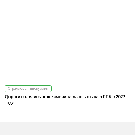
Отраслевая дискуссия
Дороги сплелись: как изменилась логистика в ЛПК с 2022
На
года