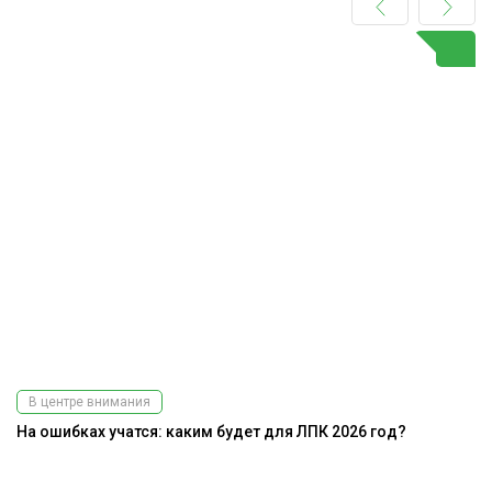
В центре внимания
На ошибках учатся: каким будет для ЛПК 2026 год?
А