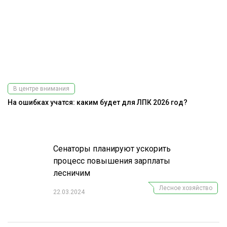
В центре внимания
На ошибках учатся: каким будет для ЛПК 2026 год?
Э
Сенаторы планируют ускорить
процесс повышения зарплаты
лесничим
Лесное хозяйство
22.03.2024