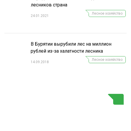
лесников страна
Лесное хозяйство
24.01.2021
В Бурятии вырубили лес на миллион
рублей из-за халатности лесника
Лесное хозяйство
14.09.2018
Г