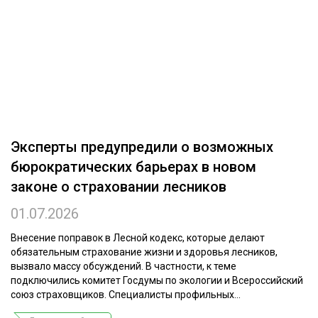
ОБРАБОТКА ДРЕВЕСИНЫ
ЦИФРОВАЯ СРЕДА
РУБРИКИ
БИОЭНЕРГЕТИКА
ТЕМАТИЧЕСКИЕ ПРОЕКТЫ
ЛЕСОВОССТАНОВЛЕНИЕ И ЗАЩИТА
ЛОГИСТИКА
ПОДБОРКИ СТАТЕЙ
Эксперты предупредили о возможных
ПРОИЗВОДСТВО ДРЕВЕСНЫХ ПЛИТ
бюрократических барьерах в новом
ЦБП
законе о страховании лесников
01.07.2026
КОМПЛЕКСНАЯ ПЕРЕРАБОТКА
ЛЕСОПИЛЕНИЕ
Внесение поправок в Лесной кодекс, которые делают
обязательным страхование жизни и здоровья лесников,
ДЕРЕВЯННОЕ ДОМОСТРОЕНИЕ
вызвало массу обсуждений. В частности, к теме
подключились комитет Госдумы по экологии и Всероссийский
БЕЗОПАСНОЕ ПРОИЗВОДСТВО
союз страховщиков. Специалисты профильных...
СОРТИРОВКА ДРЕВЕСИНЫ