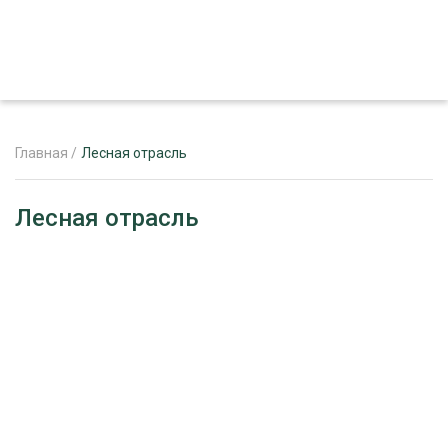
Главная
/
Лесная отрасль
ЖУРНАЛ «ЛЕСНОЙ КОМПЛЕКС»
Лесная отрасль
О ПРОЕКТЕ
РЕКЛАМОДАТЕЛЯМ
ЛЕСНОЕ ХОЗЯЙСТВО
ЭКСПЕРТНОЕ МНЕНИЕ
ЛЕСОЗАГОТОВКА