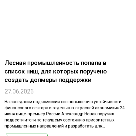
ОБРАБОТКА ДРЕВЕСИНЫ
ЦИФРОВАЯ СРЕДА
РУБРИКИ
БИОЭНЕРГЕТИКА
ТЕМАТИЧЕСКИЕ ПРОЕКТЫ
ЛЕСОВОССТАНОВЛЕНИЕ И ЗАЩИТА
ЛОГИСТИКА
ПОДБОРКИ СТАТЕЙ
Лесная промышленность попала в
ПРОИЗВОДСТВО ДРЕВЕСНЫХ ПЛИТ
список ниш, для которых поручено
ЦБП
создать допмеры поддержки
27.06.2026
КОМПЛЕКСНАЯ ПЕРЕРАБОТКА
ЛЕСОПИЛЕНИЕ
На заседании подкомиссии «по повышению устойчивости
финансового сектора и отдельных отраслей экономики» 24
ДЕРЕВЯННОЕ ДОМОСТРОЕНИЕ
июня вице-премьер России Александр Новак поручил
подвести итоги по текущему состоянию приоритетных
БЕЗОПАСНОЕ ПРОИЗВОДСТВО
промышленных направлений и разработать для...
СОРТИРОВКА ДРЕВЕСИНЫ