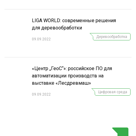
LIGA WORLD: современные решения
для деревообработки
Деревообработка
09.09.2022
«Центр „ГеоС“»: российское ПО для
автоматизации производств на
выставке «Лесдревмаш»
Цифровая среда
09.09.2022
Г