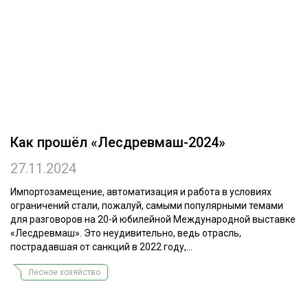
ОБРАБОТКА ДРЕВЕСИНЫ
ЦИФРОВАЯ СРЕДА
РУБРИКИ
БИОЭНЕРГЕТИКА
ТЕМАТИЧЕСКИЕ ПРОЕКТЫ
ЛЕСОВОССТАНОВЛЕНИЕ И ЗАЩИТА
ЛОГИСТИКА
ПОДБОРКИ СТАТЕЙ
Как прошёл «Лесдревмаш-2024»
ПРОИЗВОДСТВО ДРЕВЕСНЫХ ПЛИТ
27.11.2024
ЦБП
Импортозамещение, автоматизация и работа в условиях
КОМПЛЕКСНАЯ ПЕРЕРАБОТКА
ограничений стали, пожалуй, самыми популярными темами
для разговоров на 20-й юбилейной Международной выставке
ЛЕСОПИЛЕНИЕ
«Лесдревмаш». Это неудивительно, ведь отрасль,
пострадавшая от санкций в 2022 году,...
ДЕРЕВЯННОЕ ДОМОСТРОЕНИЕ
Лесное хозяйство
БЕЗОПАСНОЕ ПРОИЗВОДСТВО
СОРТИРОВКА ДРЕВЕСИНЫ