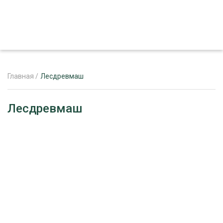
Главная
/
Лесдревмаш
ЖУРНАЛ «ЛЕСНОЙ КОМПЛЕКС»
Лесдревмаш
О ПРОЕКТЕ
РЕКЛАМОДАТЕЛЯМ
ЛЕСНОЕ ХОЗЯЙСТВО
ЭКСПЕРТНОЕ МНЕНИЕ
ЛЕСОЗАГОТОВКА