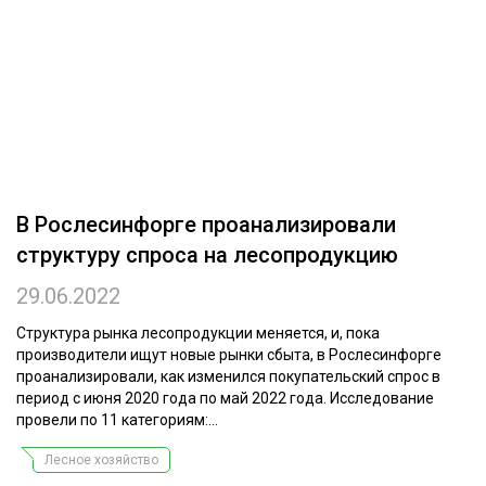
ОБРАБОТКА ДРЕВЕСИНЫ
ЦИФРОВАЯ СРЕДА
РУБРИКИ
БИОЭНЕРГЕТИКА
ТЕМАТИЧЕСКИЕ ПРОЕКТЫ
ЛЕСОВОССТАНОВЛЕНИЕ И ЗАЩИТА
ЛОГИСТИКА
ПОДБОРКИ СТАТЕЙ
В Рослесинфорге проанализировали
ПРОИЗВОДСТВО ДРЕВЕСНЫХ ПЛИТ
структуру спроса на лесопродукцию
ЦБП
29.06.2022
КОМПЛЕКСНАЯ ПЕРЕРАБОТКА
Структура рынка лесопродукции меняется, и, пока
производители ищут новые рынки сбыта, в Рослесинфорге
ЛЕСОПИЛЕНИЕ
проанализировали, как изменился покупательский спрос в
период с июня 2020 года по май 2022 года. Исследование
ДЕРЕВЯННОЕ ДОМОСТРОЕНИЕ
провели по 11 категориям:...
БЕЗОПАСНОЕ ПРОИЗВОДСТВО
Лесное хозяйство
СОРТИРОВКА ДРЕВЕСИНЫ