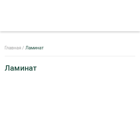
Главная
/
Ламинат
ЖУРНАЛ «ЛЕСНОЙ КОМПЛЕКС»
Ламинат
О ПРОЕКТЕ
РЕКЛАМОДАТЕЛЯМ
ЛЕСНОЕ ХОЗЯЙСТВО
ЭКСПЕРТНОЕ МНЕНИЕ
ЛЕСОЗАГОТОВКА