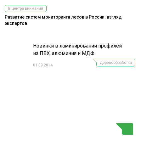
В центре внимания
Развитие систем мониторинга лесов в России: взгляд
Э
экспертов
ис
Новинки в ламинировании профилей
из ПВХ, алюминия и МДФ
Деревообработка
01.09.2014
Г