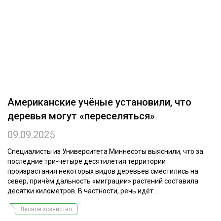
ОБРАБОТКА ДРЕВЕСИНЫ
ЦИФРОВАЯ СРЕДА
РУБРИКИ
БИОЭНЕРГЕТИКА
ТЕМАТИЧЕСКИЕ ПРОЕКТЫ
ЛЕСОВОССТАНОВЛЕНИЕ И ЗАЩИТА
ЛОГИСТИКА
ПОДБОРКИ СТАТЕЙ
Американские учёные установили, что
ПРОИЗВОДСТВО ДРЕВЕСНЫХ ПЛИТ
деревья могут «переселяться»
ЦБП
09.09.2025
КОМПЛЕКСНАЯ ПЕРЕРАБОТКА
Специалисты из Университета Миннесоты выяснили, что за
последние три-четыре десятилетия территории
ЛЕСОПИЛЕНИЕ
произрастания некоторых видов деревьев сместились на
север, причём дальность «миграции» растений составила
ДЕРЕВЯННОЕ ДОМОСТРОЕНИЕ
десятки километров. В частности, речь идёт...
БЕЗОПАСНОЕ ПРОИЗВОДСТВО
Лесное хозяйство
СОРТИРОВКА ДРЕВЕСИНЫ