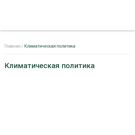
Главная
/
Климатическая политика
ЖУРНАЛ «ЛЕСНОЙ КОМПЛЕКС»
Климатическая политика
О ПРОЕКТЕ
РЕКЛАМОДАТЕЛЯМ
ЛЕСНОЕ ХОЗЯЙСТВО
ЭКСПЕРТНОЕ МНЕНИЕ
ЛЕСОЗАГОТОВКА