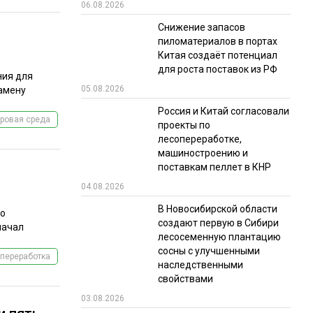
06.08.2026
Снижение запасов
пиломатериалов в портах
Китая создаёт потенциал
для роста поставок из РФ
ния для
05.08.2026
замену
Россия и Китай согласовали
ровая среда
проекты по
лесопереработке,
машиностроению и
поставкам пеллет в КНР
04.08.2026
В Новосибирской области
ло
создают первую в Сибири
начал
лесосеменную плантацию
сосны с улучшенными
переработка
наследственными
свойствами
03.08.2026