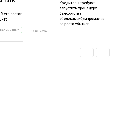
и пять
Кредиторы требуют
запустить процедуру
банкротства
В его состав
«Соликамскбумпрома» из-
, что
за роста убытков
весных плит
02.08.2026