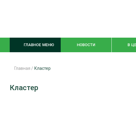
ГЛАВНОЕ МЕНЮ
НОВОСТИ
В Ц
Главная
/
Кластер
ЛЕСНОЕ ХОЗЯЙСТВО
КОМПЛЕКСНА
Кластер
ЛЕСОЗАГОТОВКА
ЛЕСОПИЛЕНИ
ОБРАБОТКА ДРЕВЕСИНЫ
ДЕРЕВЯНН
ЦИФРОВАЯ СРЕДА
БЕЗОПАСНОЕ
БИОЭНЕРГЕТИКА
СОРТИРОВКА