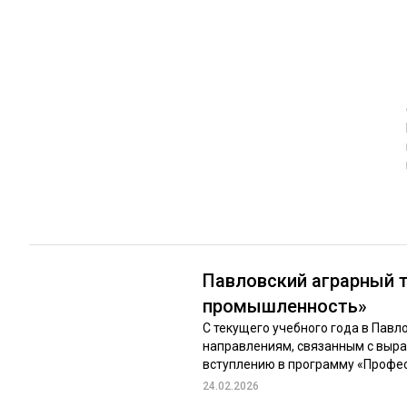
ЛЕСОВОССТАНОВЛЕНИЕ И ЗАЩИТА
СУШКА ДР
ЛОГИСТИКА
МЕБЕЛЬНОЕ 
ПРОИЗВОДСТВО ДРЕВЕСНЫХ ПЛИТ
ЦБП
ЭКСПЕРТНОЕ МНЕНИЕ
Павловский аграрный т
промышленность»
С текущего учебного года в Павл
направлениям, связанным с выр
вступлению в программу «Професс
24.02.2026