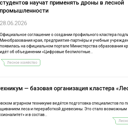
студентов научат применять дроны в лесной
ЕВЕСИНЫ
РЫНОК
промышленности
ПРОИЗВОДСТВО
ТЕХНОЛОГИИ
28.06.2026
ОТРАСЛЕВАЯ ДИСКУССИЯ
Официальное соглашение о создании профильного кластера подп
Минобразования края, предприятия-партнёры и учебные учрежден
появилась на официальном портале Министерства образования кр
идёт об объединении «Цифровые беспилотные...
Лесное хозяйство
КАЛЕНДАРЬ ВЫСТАВОК
ехникум — базовая организация кластера «Ле
овском аграрном техникуме ведётся подготовка специалистов по п
ащиванием леса и переработкой древесины. Это стало возможным
ионалитет» и в состав...
Лесно