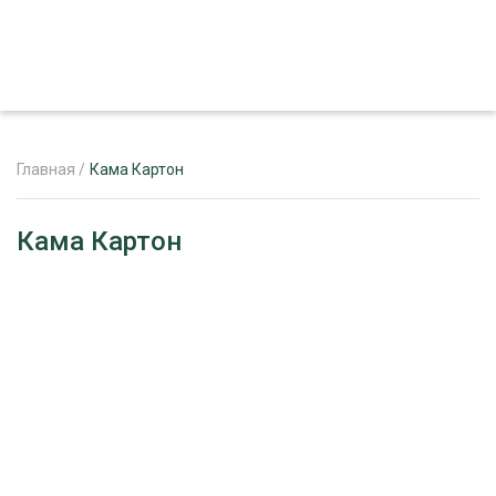
Главная
/
Кама Картон
ЖУРНАЛ «ЛЕСНОЙ КОМПЛЕКС»
Кама Картон
О ПРОЕКТЕ
РЕКЛАМОДАТЕЛЯМ
ЛЕСНОЕ ХОЗЯЙСТВО
ЭКСПЕРТНОЕ МНЕНИЕ
ЛЕСОЗАГОТОВКА