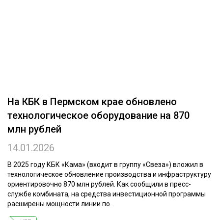
ОБРАБОТКА ДРЕВЕСИНЫ
ЦИФРОВАЯ СРЕДА
РУБРИКИ
БИОЭНЕРГЕТИКА
ТЕМАТИЧЕСКИЕ ПРОЕКТЫ
ЛЕСОВОССТАНОВЛЕНИЕ И ЗАЩИТА
ЛОГИСТИКА
ПОДБОРКИ СТАТЕЙ
На КБК в Пермском крае обновлено
ПРОИЗВОДСТВО ДРЕВЕСНЫХ ПЛИТ
технологическое оборудование на 870
ЦБП
млн рублей
14.01.2026
КОМПЛЕКСНАЯ ПЕРЕРАБОТКА
ЛЕСОПИЛЕНИЕ
В 2025 году КБК «Кама» (входит в группу «Свеза») вложил в
технологическое обновление производства и инфраструктуру
ДЕРЕВЯННОЕ ДОМОСТРОЕНИЕ
ориентировочно 870 млн рублей. Как сообщили в пресс-
службе комбината, на средства инвестиционной программы
БЕЗОПАСНОЕ ПРОИЗВОДСТВО
расширены мощности линии по...
СОРТИРОВКА ДРЕВЕСИНЫ