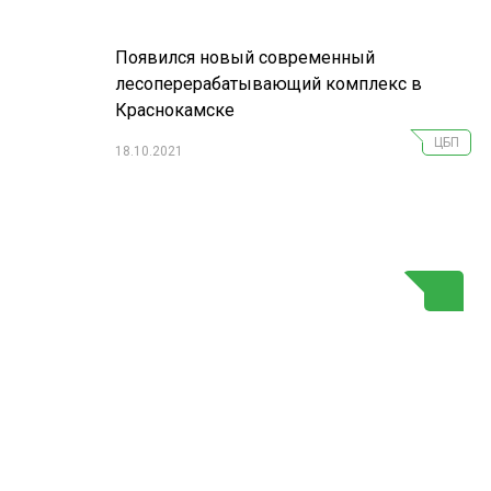
Появился новый современный
лесоперерабатывающий комплекс в
Краснокамске
ЦБП
18.10.2021
Г