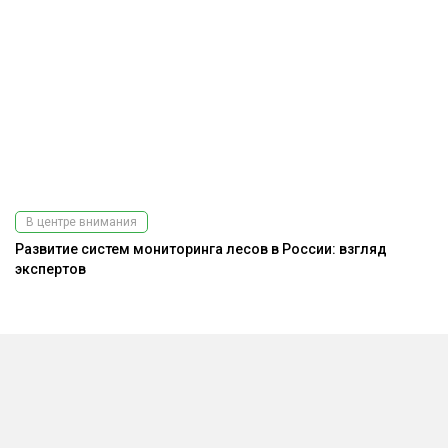
В центре внимания
Развитие систем мониторинга лесов в России: взгляд
На
экспертов