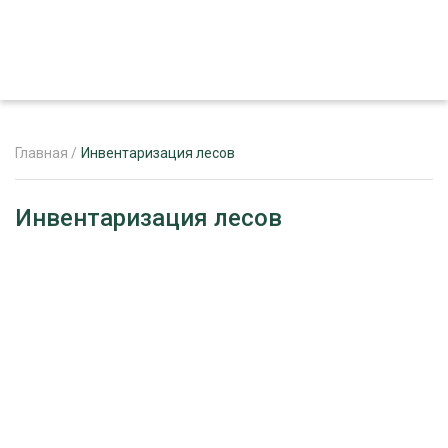
Главная
/
Инвентаризация лесов
ЖУРНАЛ «ЛЕСНОЙ КОМПЛЕКС»
Инвентаризация лесов
О ПРОЕКТЕ
РЕКЛАМОДАТЕЛЯМ
ЛЕСНОЕ ХОЗЯЙСТВО
ЭКСПЕРТНОЕ МНЕНИЕ
ЛЕСОЗАГОТОВКА