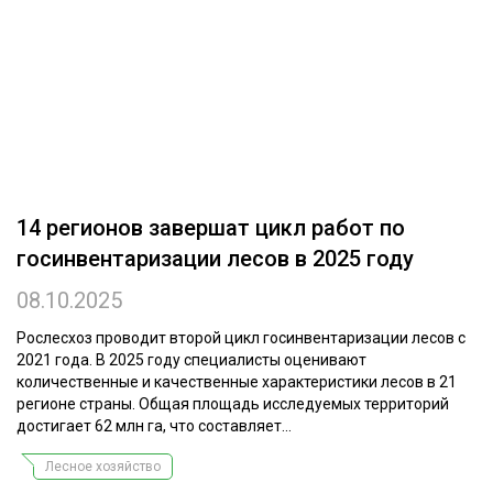
ОБРАБОТКА ДРЕВЕСИНЫ
ЦИФРОВАЯ СРЕДА
РУБРИКИ
БИОЭНЕРГЕТИКА
ТЕМАТИЧЕСКИЕ ПРОЕКТЫ
ЛЕСОВОССТАНОВЛЕНИЕ И ЗАЩИТА
ЛОГИСТИКА
ПОДБОРКИ СТАТЕЙ
14 регионов завершат цикл работ по
ПРОИЗВОДСТВО ДРЕВЕСНЫХ ПЛИТ
госинвентаризации лесов в 2025 году
ЦБП
08.10.2025
КОМПЛЕКСНАЯ ПЕРЕРАБОТКА
Рослесхоз проводит второй цикл госинвентаризации лесов с
2021 года. В 2025 году специалисты оценивают
ЛЕСОПИЛЕНИЕ
количественные и качественные характеристики лесов в 21
регионе страны. Общая площадь исследуемых территорий
ДЕРЕВЯННОЕ ДОМОСТРОЕНИЕ
достигает 62 млн га, что составляет...
БЕЗОПАСНОЕ ПРОИЗВОДСТВО
Лесное хозяйство
СОРТИРОВКА ДРЕВЕСИНЫ