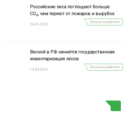
Российские леса поглощают больше
CO₂, чем теряют от пожаров и вырубок
Лесное хозяйство
24.05.2022
Весной в РФ начнётся государственная
инвентаризация лесов
Лесное хозяйство
14.04.2022
Г