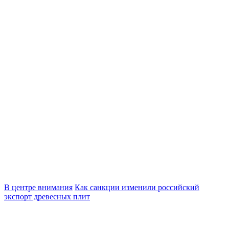
В центре внимания
Как санкции изменили российский
экспорт древесных плит