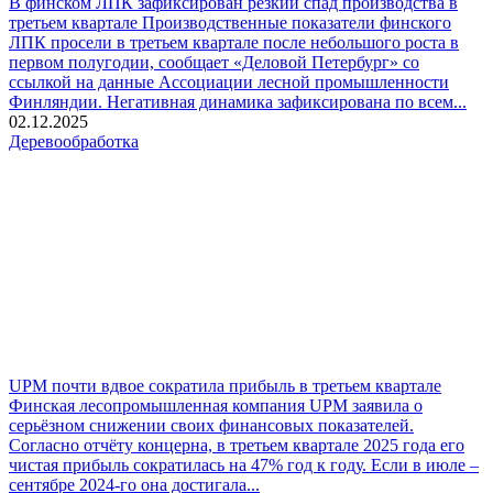
В финском ЛПК зафиксирован резкий спад производства в
третьем квартале
Производственные показатели финского
ЛПК просели в третьем квартале после небольшого роста в
первом полугодии, сообщает «Деловой Петербург» со
ссылкой на данные Ассоциации лесной промышленности
Финляндии. Негативная динамика зафиксирована по всем...
02.12.2025
Деревообработка
UPM почти вдвое сократила прибыль в третьем квартале
Финская лесопромышленная компания UPM заявила о
серьёзном снижении своих финансовых показателей.
Согласно отчёту концерна, в третьем квартале 2025 года его
чистая прибыль сократилась на 47% год к году. Если в июле –
сентябре 2024‑го она достигала...