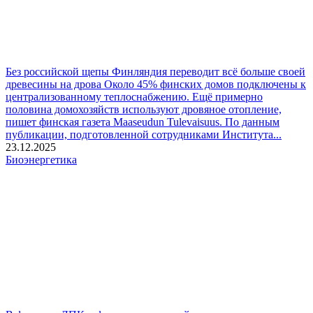
Без российской щепы Финляндия переводит всё больше своей
древесины на дрова
Около 45% финских домов подключены к
централизованному теплоснабжению. Ещё примерно
половина домохозяйств используют дровяное отопление,
пишет финская газета Maaseudun Tulevaisuus. По данным
публикации, подготовленной сотрудниками Института...
23.12.2025
Биоэнергетика