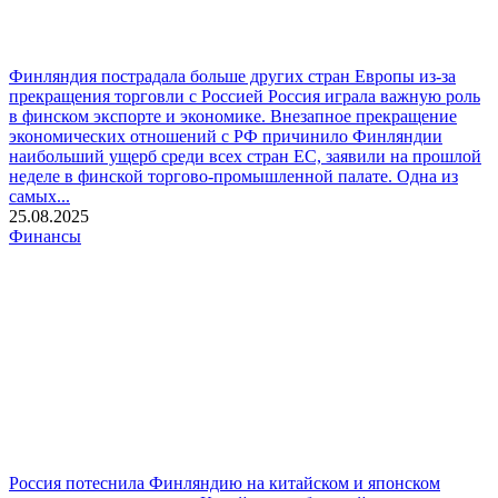
Финляндия пострадала больше других стран Европы из-за
прекращения торговли с Россией
Россия играла важную роль
в финском экспорте и экономике. Внезапное прекращение
экономических отношений с РФ причинило Финляндии
наибольший ущерб среди всех стран ЕС, заявили на прошлой
неделе в финской торгово-промышленной палате. Одна из
самых...
25.08.2025
Финансы
Россия потеснила Финляндию на китайском и японском