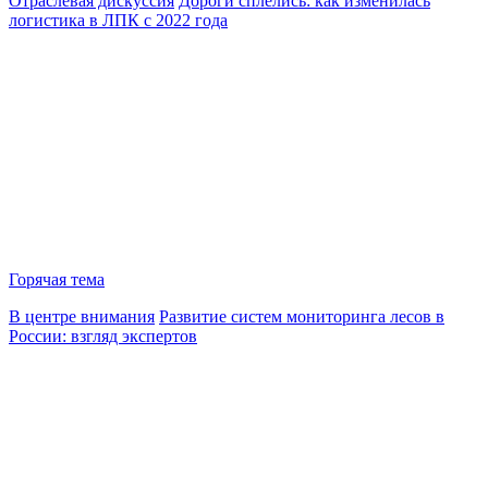
Отраслевая дискуссия
Дороги сплелись: как изменилась
логистика в ЛПК с 2022 года
Горячая тема
В центре внимания
Развитие систем мониторинга лесов в
России: взгляд экспертов