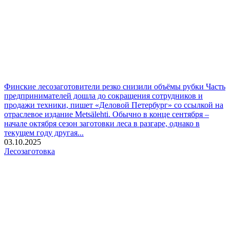
Финские лесозаготовители резко снизили объёмы рубки
Часть
предпринимателей дошла до сокращения сотрудников и
продажи техники, пишет «Деловой Петербург» со ссылкой на
отраслевое издание Metsälehti. Обычно в конце сентября –
начале октября сезон заготовки леса в разгаре, однако в
текущем году другая...
03.10.2025
Лесозаготовка