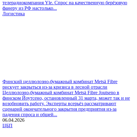
телерадиокомпания Yle. Спрос на качественную берёзовую
фанеру из РФ настолько...
Логистика
Финский целлюлозно-бумажный комбинат Metsä Fibre
рискует закрыться из‑за кризиса в лесной отрасли
Целлюлозно‑бумажный комбинат Metsä Fibre Joutseno в
финском Йоутсено, остановленный 31 марта, может так и не
возобновить работу. Эксперты всерьёз рассматривают
сценарий окончательного закрытия предприятия из-за
падения спроса и общей...
06.04.2026
ЦБП