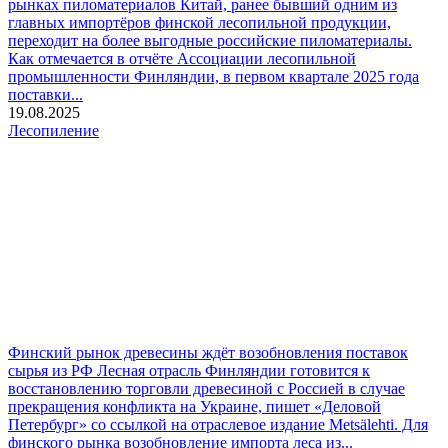
рынках пиломатериалов
Китай, ранее бывший одним из
главных импортёров финской лесопильной продукции,
переходит на более выгодные российские пиломатериалы.
Как отмечается в отчёте Ассоциации лесопильной
промышленности Финляндии, в первом квартале 2025 года
поставки...
19.08.2025
Лесопиление
Финский рынок древесины ждёт возобновления поставок
сырья из РФ
Лесная отрасль Финляндии готовится к
восстановлению торговли древесиной с Россией в случае
прекращения конфликта на Украине, пишет «Деловой
Петербург» со ссылкой на отраслевое издание Metsälehti. Для
финского рынка возобновление импорта леса из...