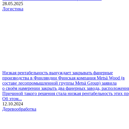
28.05.2025
Логистика
Низкая рентабельность вынуждает закрывать фанерные
производства в Финляндии
Финская компания Metsä Wood (в
составе лесопромышленной группы Metsä Group) заявила
о своём намерении закрыть два фанерных завода, расположенн
Причиной такого решения стала низкая рентабельность этих пр
Об этом...
12.10.2024
Деревообработка