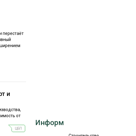
РЫНКИ СБЫТА
В УСЛОВИЯХ САНКЦИЙ
и перестаёт
ивный
сширением
ИТОГИ МЕРОПРИЯТИЙ
рт и
изводства,
симость от
Информ
ЦБП
Строительство