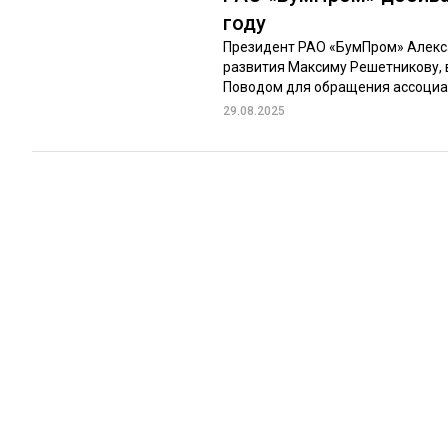
году
Президент РАО «БумПром» Алекс
развития Максиму Решетникову, 
Поводом для обращения ассоциа
29.08.2025