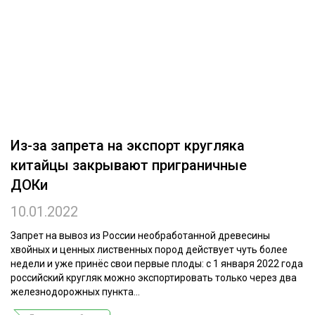
ОБРАБОТКА ДРЕВЕСИНЫ
ЦИФРОВАЯ СРЕДА
РУБРИКИ
БИОЭНЕРГЕТИКА
ТЕМАТИЧЕСКИЕ ПРОЕКТЫ
ЛЕСОВОССТАНОВЛЕНИЕ И ЗАЩИТА
ЛОГИСТИКА
ПОДБОРКИ СТАТЕЙ
Из-за запрета на экспорт кругляка
ПРОИЗВОДСТВО ДРЕВЕСНЫХ ПЛИТ
китайцы закрывают приграничные
ЦБП
ДОКи
10.01.2022
КОМПЛЕКСНАЯ ПЕРЕРАБОТКА
ЛЕСОПИЛЕНИЕ
Запрет на вывоз из России необработанной древесины
хвойных и ценных лиственных пород действует чуть более
ДЕРЕВЯННОЕ ДОМОСТРОЕНИЕ
недели и уже принёс свои первые плоды: с 1 января 2022 года
российский кругляк можно экспортировать только через два
БЕЗОПАСНОЕ ПРОИЗВОДСТВО
железнодорожных пункта...
СОРТИРОВКА ДРЕВЕСИНЫ