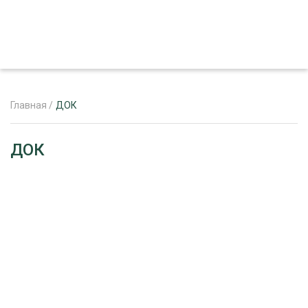
Главная
/
ДОК
ЖУРНАЛ «ЛЕСНОЙ КОМПЛЕКС»
ДОК
О ПРОЕКТЕ
РЕКЛАМОДАТЕЛЯМ
ЛЕСНОЕ ХОЗЯЙСТВО
ЭКСПЕРТНОЕ МНЕНИЕ
ЛЕСОЗАГОТОВКА