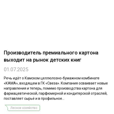
ОБРАБОТКА ДРЕВЕСИНЫ
ЦИФРОВАЯ СРЕДА
РУБРИКИ
БИОЭНЕРГЕТИКА
ТЕМАТИЧЕСКИЕ ПРОЕКТЫ
ЛЕСОВОССТАНОВЛЕНИЕ И ЗАЩИТА
ЛОГИСТИКА
ПОДБОРКИ СТАТЕЙ
Производитель премиального картона
ПРОИЗВОДСТВО ДРЕВЕСНЫХ ПЛИТ
выходит на рынок детских книг
ЦБП
01.07.2025
КОМПЛЕКСНАЯ ПЕРЕРАБОТКА
Речь идёт о Камском целлюлозно-бумажном комбинате
«КАМА», входящем в ГК «Свеза». Компания осваивает новые
ЛЕСОПИЛЕНИЕ
направления и теперь, помимо производства картона для
фармацевтической, парфюмерной и кондитерской отраслей,
ДЕРЕВЯННОЕ ДОМОСТРОЕНИЕ
поставляет сырьё и в профильное...
БЕЗОПАСНОЕ ПРОИЗВОДСТВО
Лесное хозяйство
СОРТИРОВКА ДРЕВЕСИНЫ