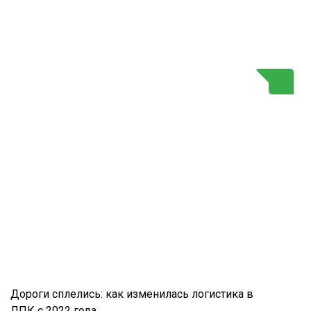
Г
Дороги сплелись: как изменилась логистика в
ЛПК с 2022 года