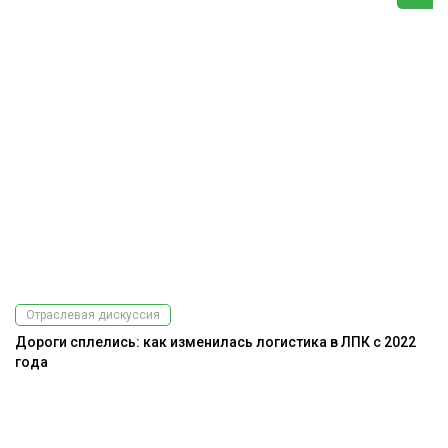
Отраслевая дискуссия
Дороги сплелись: как изменилась логистика в ЛПК с 2022
На
года