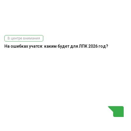
В центре внимания
На ошибках учатся: каким будет для ЛПК 2026 год?
До
г
Г