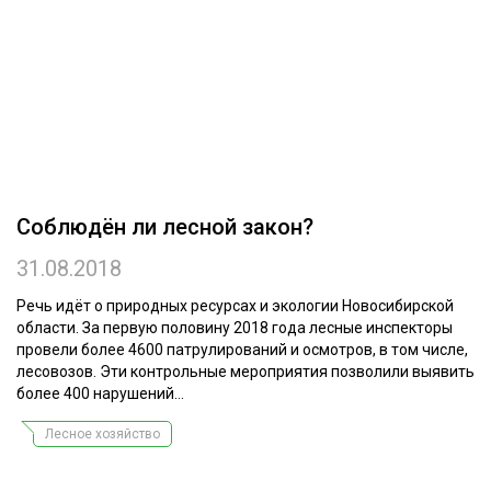
ОБРАБОТКА ДРЕВЕСИНЫ
ЦИФРОВАЯ СРЕДА
РУБРИКИ
БИОЭНЕРГЕТИКА
ТЕМАТИЧЕСКИЕ ПРОЕКТЫ
ЛЕСОВОССТАНОВЛЕНИЕ И ЗАЩИТА
ЛОГИСТИКА
ПОДБОРКИ СТАТЕЙ
Соблюдён ли лесной закон?
ПРОИЗВОДСТВО ДРЕВЕСНЫХ ПЛИТ
31.08.2018
ЦБП
Речь идёт о природных ресурсах и экологии Новосибирской
КОМПЛЕКСНАЯ ПЕРЕРАБОТКА
области. За первую половину 2018 года лесные инспекторы
провели более 4600 патрулирований и осмотров, в том числе,
ЛЕСОПИЛЕНИЕ
лесовозов. Эти контрольные мероприятия позволили выявить
более 400 нарушений...
ДЕРЕВЯННОЕ ДОМОСТРОЕНИЕ
Лесное хозяйство
БЕЗОПАСНОЕ ПРОИЗВОДСТВО
СОРТИРОВКА ДРЕВЕСИНЫ