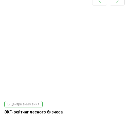
В центре внимания
ЭКГ-рейтинг лесного бизнеса
К