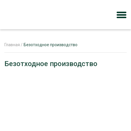
Главная
/
Безотходное производство
ЖУРНАЛ «ЛЕСНОЙ КОМПЛЕКС»
Безотходное производство
О ПРОЕКТЕ
РЕКЛАМОДАТЕЛЯМ
ЛЕСНОЕ ХОЗЯЙСТВО
ЭКСПЕРТНОЕ МНЕНИЕ
ЛЕСОЗАГОТОВКА