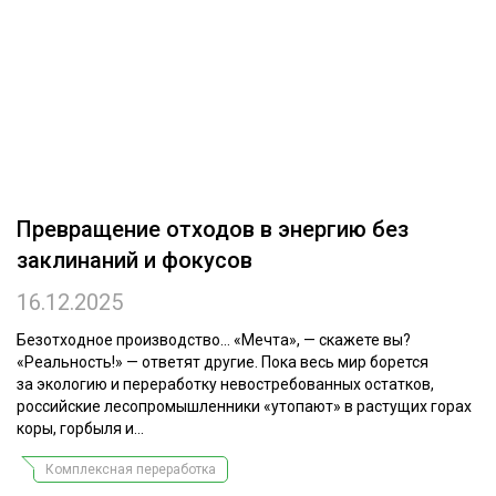
ОБРАБОТКА ДРЕВЕСИНЫ
ЦИФРОВАЯ СРЕДА
РУБРИКИ
БИОЭНЕРГЕТИКА
ТЕМАТИЧЕСКИЕ ПРОЕКТЫ
ЛЕСОВОССТАНОВЛЕНИЕ И ЗАЩИТА
ЛОГИСТИКА
ПОДБОРКИ СТАТЕЙ
Превращение отходов в энергию без
ПРОИЗВОДСТВО ДРЕВЕСНЫХ ПЛИТ
заклинаний и фокусов
ЦБП
16.12.2025
КОМПЛЕКСНАЯ ПЕРЕРАБОТКА
Безотходное производство… «Мечта», — скажете вы?
«Реальность!» — ответят другие. Пока весь мир борется
ЛЕСОПИЛЕНИЕ
за экологию и переработку невостребованных остатков,
российские лесопромышленники «утопают» в растущих горах
ДЕРЕВЯННОЕ ДОМОСТРОЕНИЕ
коры, горбыля и...
БЕЗОПАСНОЕ ПРОИЗВОДСТВО
Комплексная переработка
СОРТИРОВКА ДРЕВЕСИНЫ