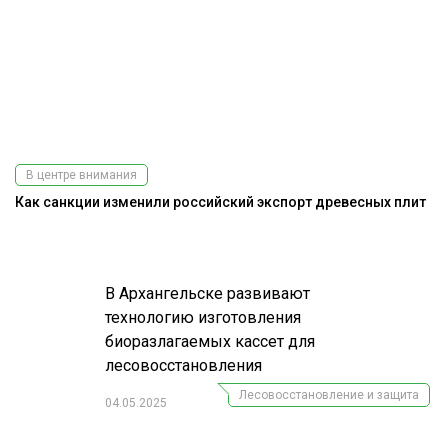
В центре внимания
Как санкции изменили российский экспорт древесных плит
А
В Архангельске развивают
технологию изготовления
биоразлагаемых кассет для
лесовосстановления
Лесовосстановление и защита
04.05.2025