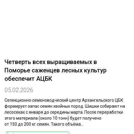
ОБРАБОТКА ДРЕВЕСИНЫ
ЦИФРОВАЯ СРЕДА
РУБРИКИ
БИОЭНЕРГЕТИКА
ТЕМАТИЧЕСКИЕ ПРОЕКТЫ
ЛЕСОВОССТАНОВЛЕНИЕ И ЗАЩИТА
ЛОГИСТИКА
ПОДБОРКИ СТАТЕЙ
Четверть всех выращиваемых в
ПРОИЗВОДСТВО ДРЕВЕСНЫХ ПЛИТ
Поморье саженцев лесных культур
ЦБП
обеспечит АЦБК
05.02.2026
КОМПЛЕКСНАЯ ПЕРЕРАБОТКА
ЛЕСОПИЛЕНИЕ
Селекционно‑семеноводческий центр Архангельского ЦБК
формирует запас семян хвойных пород. Шишки собирают на
ДЕРЕВЯННОЕ ДОМОСТРОЕНИЕ
лесосеках с января до середины марта. После переработки
этого материала (около 10 тонн) будет получено
БЕЗОПАСНОЕ ПРОИЗВОДСТВО
от 150 до 200 кг семян. Такого объёма...
СОРТИРОВКА ДРЕВЕСИНЫ