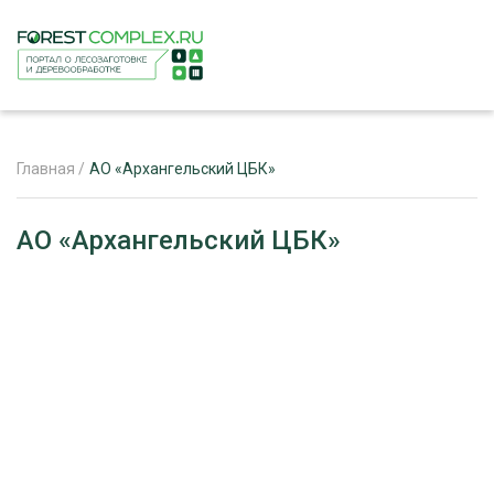
Главная
/
АО «Архангельский ЦБК»
ЖУРНАЛ «ЛЕСНОЙ КОМПЛЕКС»
АО «Архангельский ЦБК»
О ПРОЕКТЕ
РЕКЛАМОДАТЕЛЯМ
ЛЕСНОЕ ХОЗЯЙСТВО
ЭКСПЕРТНОЕ МНЕНИЕ
ЛЕСОЗАГОТОВКА