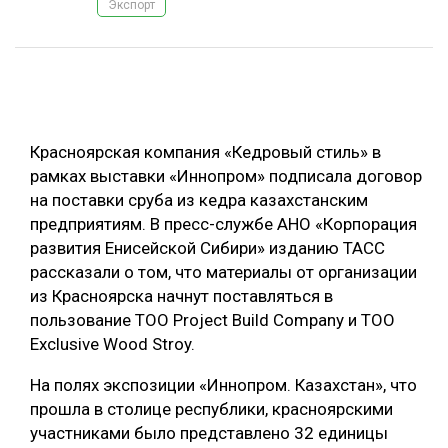
Экспорт
ОБРАБОТКА ДРЕВЕСИНЫ
ЦИФРОВАЯ СРЕДА
РУБРИКИ
БИОЭНЕРГЕТИКА
ТЕМАТИЧЕСКИЕ ПРОЕКТЫ
ЛЕСОВОССТАНОВЛЕНИЕ И ЗАЩИТА
Красноярская компания «Кедровый стиль» в
ЛОГИСТИКА
рамках выставки «Иннопром» подписала договор
ПОДБОРКИ СТАТЕЙ
на поставки сруба из кедра казахстанским
ПРОИЗВОДСТВО ДРЕВЕСНЫХ ПЛИТ
предприятиям. В пресс-службе АНО «Корпорация
ЦБП
развития Енисейской Сибири» изданию ТАСС
рассказали о том, что материалы от организации
из Красноярска начнут поставляться в
КОМПЛЕКСНАЯ ПЕРЕРАБОТКА
пользование ТОО Project Build Company и ТОО
ЛЕСОПИЛЕНИЕ
Exclusive Wood Stroy.
ДЕРЕВЯННОЕ ДОМОСТРОЕНИЕ
На полях экспозиции «Иннопром. Казахстан», что
БЕЗОПАСНОЕ ПРОИЗВОДСТВО
прошла в столице республики, красноярскими
участниками было представлено 32 единицы
СОРТИРОВКА ДРЕВЕСИНЫ