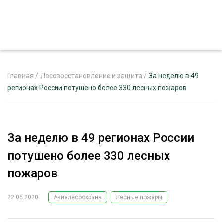
Главная
/
Лесовосстановление и защита
/
За неделю в 49
регионах России потушено более 330 лесных пожаров
ЖУРНАЛ «ЛЕСНОЙ КОМПЛЕКС»
О ПРОЕКТЕ
За неделю в 49 регионах России
РЕКЛАМОДАТЕЛЯМ
потушено более 330 лесных
пожаров
22.06.2020
Авиалесоохрана
Лесные пожары
ЛЕСНОЕ ХОЗЯЙСТВО
ЭКСПЕРТНОЕ МНЕНИЕ
ЛЕСОЗАГОТОВКА