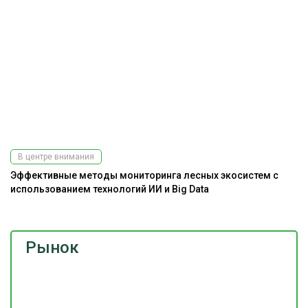
В центре внимания
Эффективные методы мониторинга лесных экосистем с
Ра
использованием технологий ИИ и Big Data
э
Рынок