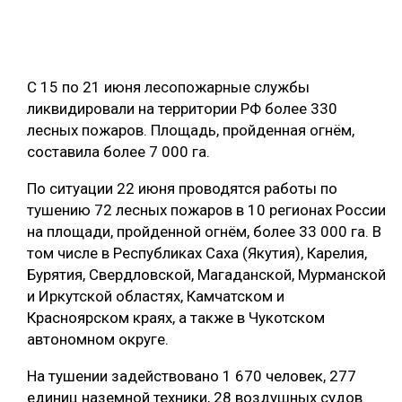
ОБРАБОТКА ДРЕВЕСИНЫ
ЦИФРОВАЯ СРЕДА
РУБРИКИ
С 15 по 21 июня лесопожарные службы
БИОЭНЕРГЕТИКА
ликвидировали на территории РФ более 330
ТЕМАТИЧЕСКИЕ ПРОЕКТЫ
ЛЕСОВОССТАНОВЛЕНИЕ И ЗАЩИТА
лесных пожаров. Площадь, пройденная огнём,
составила более 7 000 га.
ЛОГИСТИКА
ПОДБОРКИ СТАТЕЙ
ПРОИЗВОДСТВО ДРЕВЕСНЫХ ПЛИТ
По ситуации 22 июня проводятся работы по
тушению 72 лесных пожаров в 10 регионах России
ЦБП
на площади, пройденной огнём, более 33 000 га. В
том числе в Республиках Саха (Якутия), Карелия,
КОМПЛЕКСНАЯ ПЕРЕРАБОТКА
Бурятия, Свердловской, Магаданской, Мурманской
и Иркутской областях, Камчатском и
ЛЕСОПИЛЕНИЕ
Красноярском краях, а также в Чукотском
ДЕРЕВЯННОЕ ДОМОСТРОЕНИЕ
автономном округе.
БЕЗОПАСНОЕ ПРОИЗВОДСТВО
На тушении задействовано 1 670 человек, 277
единиц наземной техники, 28 воздушных судов.
СОРТИРОВКА ДРЕВЕСИНЫ