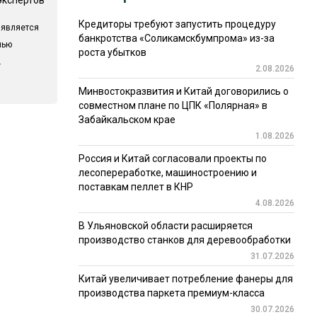
Кредиторы требуют запустить процедуру
 является
банкротства «Соликамскбумпрома» из-за
лью
роста убытков
.
2.08.2026
Минвостокразвития и Китай договорились о
совместном плане по ЦПК «Полярная» в
Забайкальском крае
1.08.2026
Россия и Китай согласовали проекты по
лесопереработке, машиностроению и
поставкам пеллет в КНР
4.08.2026
В Ульяновской области расширяется
производство станков для деревообработки
31.07.2026
Китай увеличивает потребление фанеры для
производства паркета премиум-класса
30.07.2026