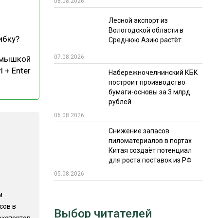
08.08.2026
РЫНКИ СБЫТА
Лесной экспорт из
Вологодской области в
В УСЛОВИЯХ САНКЦИЙ
ибку?
Среднюю Азию растёт
07.08.2026
 мышкой
l + Enter
Набережночелнинский КБК
построит производство
бумаги-основы за 3 млрд
рублей
06.08.2026
ИТОГИ МЕРОПРИЯТИЙ
Снижение запасов
пиломатериалов в портах
Китая создаёт потенциал
для роста поставок из РФ
05.08.2026
м
сов в
Выбор читателей
экспертов