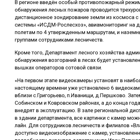
В регионе введён особый противопожарный режим
ЛЕСОВОССТАНОВЛЕНИЕ И ЗАЩИТА
СУШКА ДР
обнаружения лесных пожаров проводится трехуро
ЛОГИСТИКА
МЕБЕЛЬНОЕ 
дистанционное зондирование земли из космоса с
системы «ИСДМ-Рослесхоз», авиамониторинг на дв
ПРОИЗВОДСТВО ДРЕВЕСНЫХ ПЛИТ
полетам по 4 утвержденным маршрутам, и назем
ЦБП
группами сотрудниками лесничеств.
Кроме того, Департамент лесного хозяйства адми
обнаружения возгораний в лесах будет установле
ЭКСПЕРТНОЕ МНЕНИЕ
вышках операторов сотовой связи.
«На первом этапе видеокамеры установят в наибол
настоящему времени уже установлено 6 видеокам
вблизи с.Григорьево, п.Иванищи, д.Першково. Зат
Собинском и Ковровском районах, а до конца год
внедрят в эксплуатацию. В зале региональной ди
в здании департамента, все картинки с камер мож
лайн. Для сотрудников лесничеств и филиалов «В
доступно видеоизображение с камер, установленны