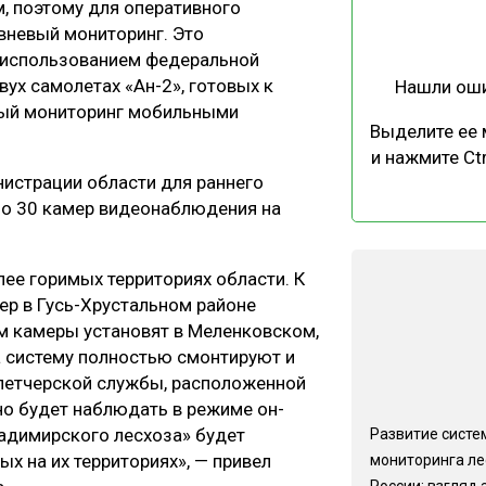
, поэтому для оперативного
ЕВЕСИНЫ
РЫНОК
вневый мониторинг. Это
ПРОИЗВОДСТВО
ТЕХНОЛОГИИ
 использованием федеральной
ух самолетах «Ан-2», готовых к
Нашли ош
ОТРАСЛЕВАЯ ДИСКУССИЯ
ный мониторинг мобильными
Выделите ее
и нажмите Ctr
нистрации области для раннего
но 30 камер видеонаблюдения на
КАЛЕНДАРЬ ВЫСТАВОК
ее горимых территориях области. К
ер в Гусь-Хрустальном районе
ем камеры установят в Меленковском,
а систему полностью смонтируют и
спетчерской службы, расположенной
но будет наблюдать в режиме он-
ладимирского лесхоза» будет
Развитие систе
х на их территориях», — привел
мониторинга ле
России: взгляд 