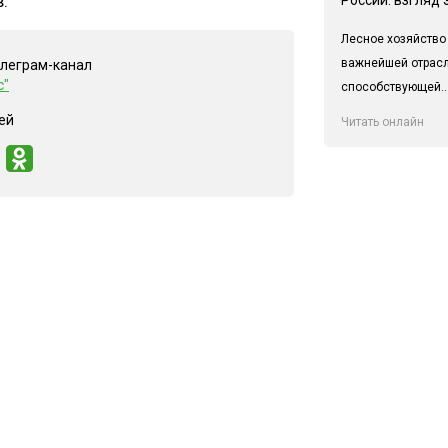
.
Лесное хозяйство
важнейшей отрас
елеграм-канал
с"
способствующей..
ей
Читать онлайн