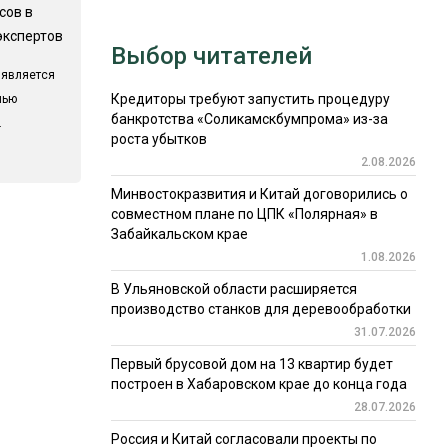
сов в
экспертов
Выбор читателей
 является
Кредиторы требуют запустить процедуру
лью
банкротства «Соликамскбумпрома» из-за
.
роста убытков
2.08.2026
Минвостокразвития и Китай договорились о
совместном плане по ЦПК «Полярная» в
Забайкальском крае
1.08.2026
В Ульяновской области расширяется
производство станков для деревообработки
31.07.2026
Первый брусовой дом на 13 квартир будет
построен в Хабаровском крае до конца года
28.07.2026
Россия и Китай согласовали проекты по