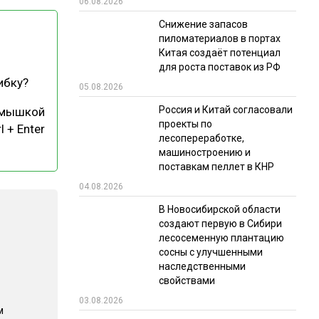
06.08.2026
РЫНКИ СБЫТА
Снижение запасов
пиломатериалов в портах
В УСЛОВИЯХ САНКЦИЙ
Китая создаёт потенциал
для роста поставок из РФ
ибку?
05.08.2026
Россия и Китай согласовали
 мышкой
проекты по
l + Enter
лесопереработке,
машиностроению и
поставкам пеллет в КНР
ИТОГИ МЕРОПРИЯТИЙ
04.08.2026
В Новосибирской области
создают первую в Сибири
лесосеменную плантацию
сосны с улучшенными
наследственными
свойствами
03.08.2026
м