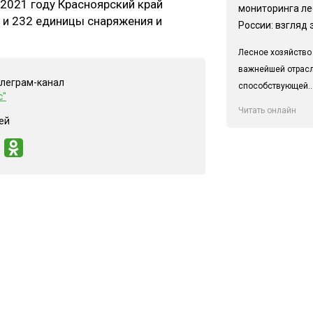
2021 году Красноярский край
мониторинга ле
 и 232 единицы снаряжения и
России: взгляд 
Лесное хозяйство
важнейшей отрас
елеграм-канал
способствующей..
с"
Читать онлайн
ей