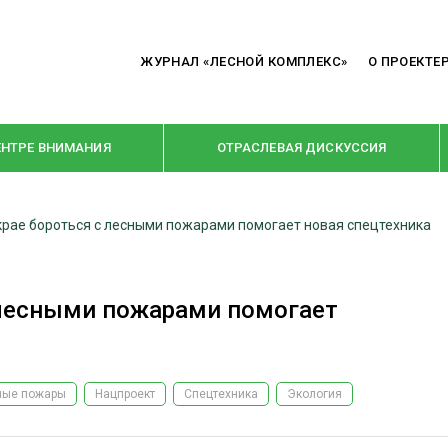
ЖУРНАЛ «ЛЕСНОЙ КОМПЛЕКС»
О ПРОЕКТЕ
ЕНТРЕ ВНИМАНИЯ
ОТРАСЛЕВАЯ ДИСКУССИЯ
крае бороться с лесными пожарами помогает новая спецтехника
РУБРИКИ
Я ПЕРЕРАБОТКА
НОВОСТИ
 лесными пожарами помогает
Е
КРУПНЫМ ПЛАНОМ
ОЕ ДОМОСТРОЕНИЕ
ВЗГЛЯД ИЗНУТРИ
 ПРОИЗВОДСТВО
В ЦЕНТРЕ ВНИМАНИЯ
ные пожары
Нацпроект
Спецтехника
Экология
 ДРЕВЕСИНЫ
ПРЕДПРИЯТИЯ ЛПК