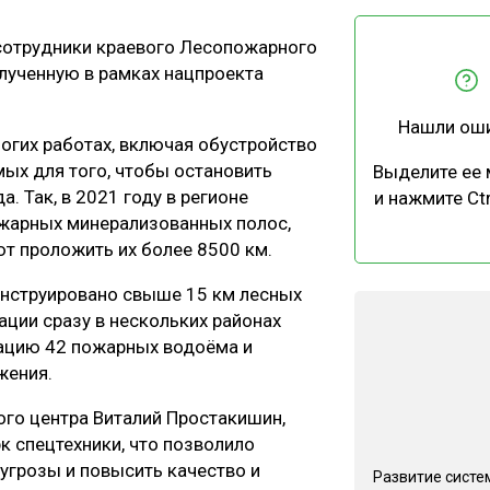
ЕВЕСИНЫ
РЫНОК
сотрудники краевого Лесопожарного
ПРОИЗВОДСТВО
ТЕХНОЛОГИИ
олученную в рамках нацпроекта
ОТРАСЛЕВАЯ ДИСКУССИЯ
Нашли ош
гих работах, включая обустройство
ых для того, чтобы остановить
Выделите ее
. Так, в 2021 году в регионе
и нажмите Ctr
жарных минерализованных полос,
ют проложить их более 8500 км.
КАЛЕНДАРЬ ВЫСТАВОК
конструировано свыше 15 км лесных
ции сразу в нескольких районах
тацию 42 пожарных водоёма и
жения.
го центра Виталий Простакишин,
к спецтехники, что позволило
угрозы и повысить качество и
Развитие систе