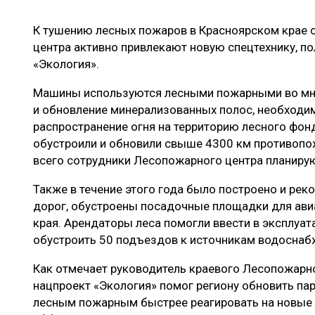
ЛЕСОВОССТАНОВЛЕНИЕ И ЗАЩИТА
СУШКА ДР
К тушению лесных пожаров в Красноярском крае 
ЛОГИСТИКА
МЕБЕЛЬНОЕ 
центра активно привлекают новую спецтехнику, п
ПРОИЗВОДСТВО ДРЕВЕСНЫХ ПЛИТ
«Экология».
ЦБП
Машины используются лесными пожарными во мно
и обновление минерализованных полос, необходим
распространение огня на территорию лесного фонда
ЭКСПЕРТНОЕ МНЕНИЕ
обустроили и обновили свыше 4300 км противопо
всего сотрудники Лесопожарного центра планиру
Также в течение этого года было построено и ре
дорог, обустроены посадочные площадки для авиа
края. Арендаторы леса помогли ввести в эксплуа
обустроить 50 подъездов к источникам водоснаб
Как отмечает руководитель краевого Лесопожарно
нацпроект «Экология» помог региону обновить пар
лесным пожарным быстрее реагировать на новые 